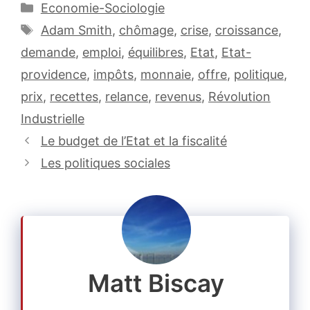
Catégories
Economie-Sociologie
Étiquettes
Adam Smith
,
chômage
,
crise
,
croissance
,
demande
,
emploi
,
équilibres
,
Etat
,
Etat-
providence
,
impôts
,
monnaie
,
offre
,
politique
,
prix
,
recettes
,
relance
,
revenus
,
Révolution
Industrielle
Le budget de l’Etat et la fiscalité
Les politiques sociales
Matt Biscay