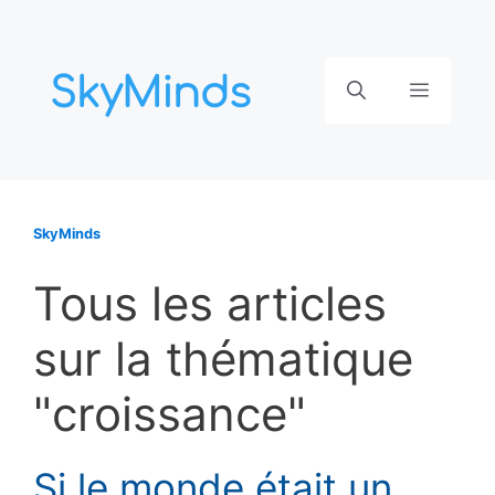
Aller
au
contenu
Menu
SkyMinds
Tous les articles
sur la thématique
"croissance"
Si le monde était un