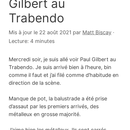
Gilbert au
Trabendo
14
Mis à jour le 22 août 2021
par
Matt Biscay
·
novembre
Lecture: 4 minutes
2008
Mercredi soir, je suis allé voir Paul Gilbert au
Trabendo. Je suis arrivé bien à l’heure, bin
comme il faut et j’ai filé comme d’habitude en
direction de la scène.
Manque de pot, la balustrade a été prise
d’assaut par les premiers arrivés, des
métalleux en grosse majorité.
J’aime bien les métalleux. Ils sont carrés,