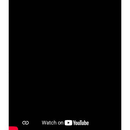
Affichée à environ 4 000$ chez Gibson.
Une guitare qui s’accorde quasiment toute
seule… le rêve de n’importe quel guitariste
non ? Ceci dit, il y a pas mal d’électronique en
jeu sur cette guitare.
Et on sait tous que l’électronique, ce n’est pas
ce qu’il y a de plus robuste ! Mais cela reste
une belle prouesse technique.
Merci Jac pour le lien !