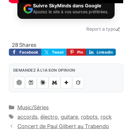
Suivre SkyMinds dans Google
Ajoutez le site à vos sources préférées.
Report a typo
28
Shares
Facebook
Tweet
Pin
LinkedIn
DEMANDEZ À L'IA SON OPINION
Catégories
Music/Séries
Étiquettes
accords
,
électro
,
guitare
,
robots
,
rock
Concert de Paul Gilbert au Trabendo