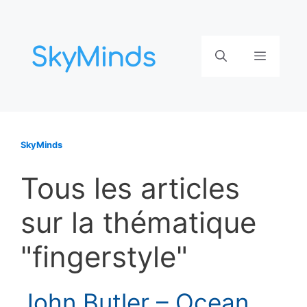
Aller
au
contenu
Menu
SkyMinds
Tous les articles
sur la thématique
"fingerstyle"
John Butler – Ocean