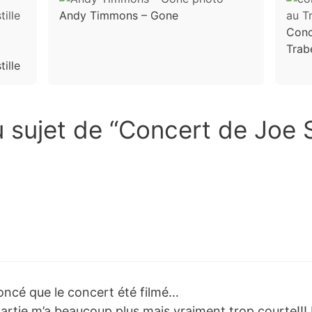
Andy Timmons – Gone
Conc
Trab
ille
u sujet de “Concert de Joe S
oncé que le concert été filmé…
artie m’a beaucoup plus mais vraiment trop courte!!! 