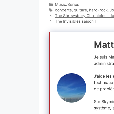
Catégories
Music/Séries
Étiquettes
concerts
,
guitare
,
hard-rock
,
Jo
The Shrewsbury Chronicles : d
The Invisibles saison 1
Matt
Je suis M
administra
J’aide les
technique 
de problè
Sur Skymi
système, a