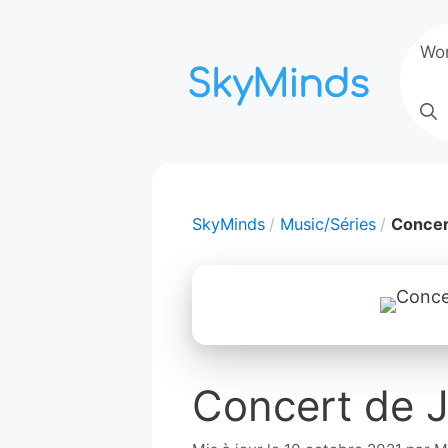
Aller
au
Wo
contenu
SkyMinds
Music/Séries
Concer
Concert de J