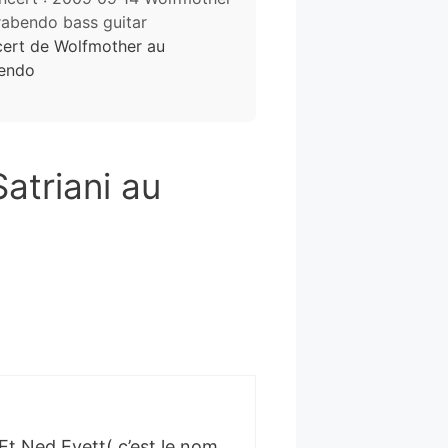
ert de Wolfmother au
endo
atriani au
Et Ned Evett( c’est le nom