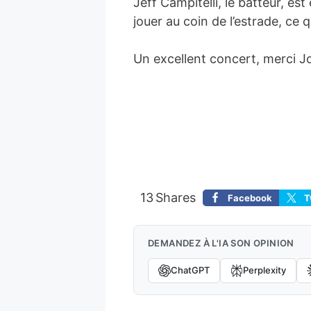
Jeff Campitelli, le batteur, es
jouer au coin de l’estrade, ce 
Un excellent concert, merci Jo
13
Shares
Facebook
T
DEMANDEZ À L'IA SON OPINION
ChatGPT
Perplexity