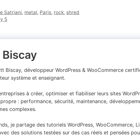
e Satriani
,
metal
,
Paris
,
rock
,
shred
ay 5
 Biscay
att Biscay, développeur WordPress & WooCommerce certif
teur système et enseignant.
 entreprises à créer, optimiser et fiabiliser leurs sites Wor
propre : performance, sécurité, maintenance, développeme
mes complexes.
nds, je partage des tutoriels WordPress, WooCommerce, Lin
vec des solutions testées sur des cas réels et pensées pou