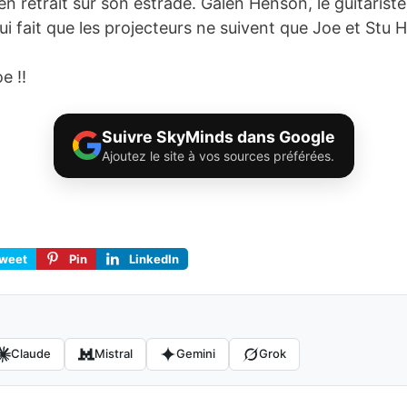
t en retrait sur son estrade. Galen Henson, le guitaris
qui fait que les projecteurs ne suivent que Joe et Stu
e !!
Suivre SkyMinds dans Google
Ajoutez le site à vos sources préférées.
weet
Pin
LinkedIn
Claude
Mistral
Gemini
Grok