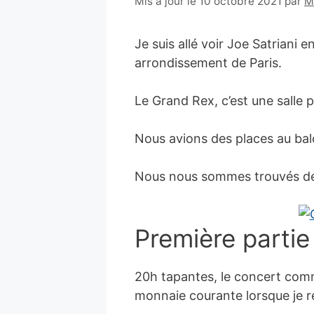
29
Mis à jour le 10 octobre 2021
par
M
mai
2008
Je suis allé voir Joe Satriani
arrondissement de Paris.
Le Grand Rex, c’est une salle
Nous avions des places au balc
Nous nous sommes trouvés deux
Première partie
20h tapantes, le concert comme
monnaie courante lorsque je r