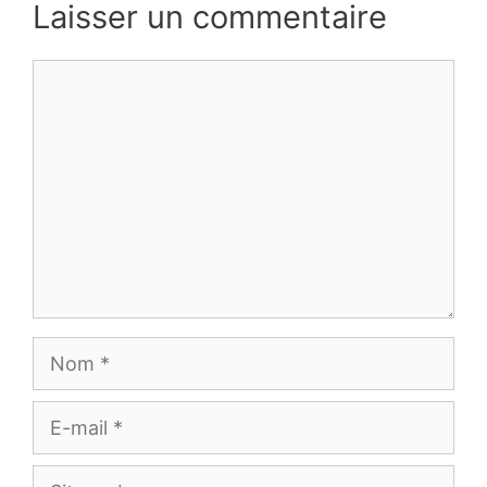
Laisser un commentaire
Commentaire
Nom
E-
mail
Site