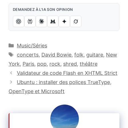
DEMANDEZ À L'IA SON OPINION
Catégories
Music/Séries
Étiquettes
concerts
,
David Bowie
,
folk
,
guitare
,
New
York
,
Paris
,
pop
,
rock
,
shred
,
théâtre
Validateur de code Flash en XHTML Strict
Ubuntu : installer des polices TrueType,
OpenType et Microsoft