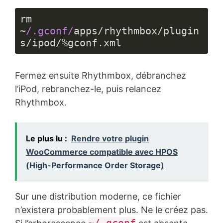
(
javascript
)
rm 
~
/.gconf/
apps/rhythmbox/plugin
s/ipod/%gconf.xml
Langage 
du 
Fermez ensuite Rhythmbox, débranchez
code :
JavaScript
l’iPod, rebranchez-le, puis relancez
(
javascript
)
Rhythmbox.
Le plus lu :
Rendre votre plugin
WooCommerce compatible avec HPOS
(High-Performance Order Storage)
Sur une distribution moderne, ce fichier
n’existera probablement plus. Ne le créez pas.
~/.gconf