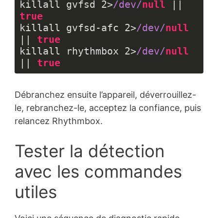
killall gvfsd 
2
>
/dev/
null
 || 
true
killall gvfsd-afc 
2
>
/dev/
null
|| 
true
killall rhythmbox 
2
>
/dev/
null
|| 
true
Langage 
du 
Débranchez ensuite l’appareil, déverrouillez-
code :
JavaScript
le, rebranchez-le, acceptez la confiance, puis
(
javascript
)
relancez Rhythmbox.
Tester la détection
avec les commandes
utiles