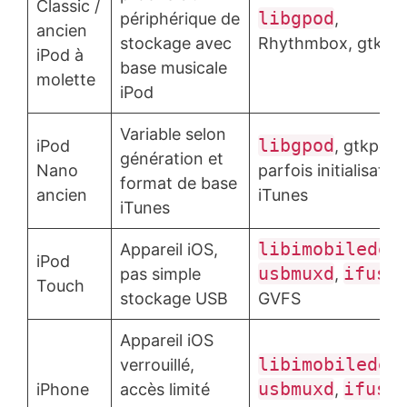
Classic /
libgpod
périphérique de
,
ancien
stockage avec
Rhythmbox, gtkpo
iPod à
base musicale
molette
iPod
Variable selon
libgpod
iPod
, gtkpod,
génération et
Nano
parfois initialisatio
format de base
ancien
iTunes
iTunes
libimobiledev
Appareil iOS,
iPod
usbmuxd
ifuse
pas simple
,
,
Touch
stockage USB
GVFS
Appareil iOS
libimobiledev
verrouillé,
usbmuxd
ifuse
iPhone
accès limité
,
,