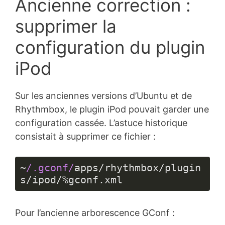
Ancienne correction :
supprimer la
configuration du plugin
iPod
Sur les anciennes versions d’Ubuntu et de
Rhythmbox, le plugin iPod pouvait garder une
configuration cassée. L’astuce historique
consistait à supprimer ce fichier :
~
/.gconf/
apps/rhythmbox/plugin
s/ipod/%gconf.xml
Langage 
du 
Pour l’ancienne arborescence GConf :
code :
JavaScript