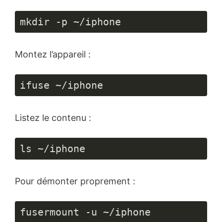
mkdir -p ~/iphone
Montez l’appareil :
ifuse ~/iphone
Listez le contenu :
ls ~/iphone
Pour démonter proprement :
fusermount -u ~/iphone