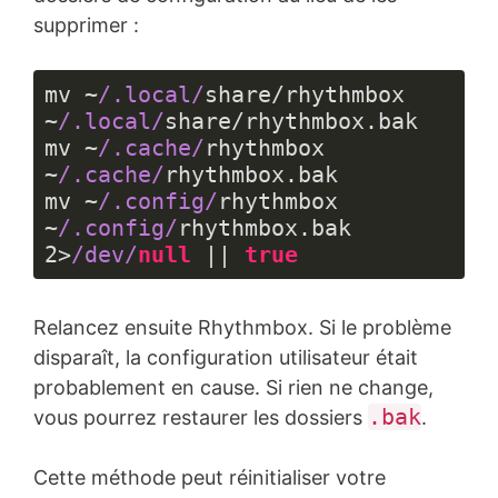
supprimer :
mv ~
/.local/
share/rhythmbox 
~
/.local/
share/rhythmbox.bak

mv ~
/.cache/
rhythmbox 
~
/.cache/
rhythmbox.bak

mv ~
/.config/
rhythmbox 
~
/.config/
rhythmbox.bak 
2
>
/dev/
null
 || 
true
Langage 
du 
Relancez ensuite Rhythmbox. Si le problème
code :
JavaScript
disparaît, la configuration utilisateur était
(
javascript
)
probablement en cause. Si rien ne change,
.bak
vous pourrez restaurer les dossiers
.
Cette méthode peut réinitialiser votre