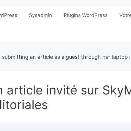
rdPress
Sysadmin
Plugins WordPress
Votr
article invité sur Sky
itoriales