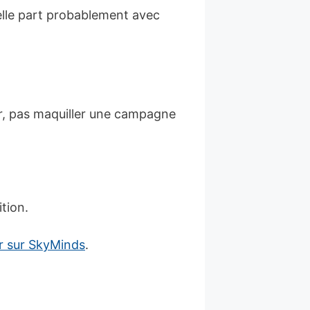
elle part probablement avec
teur, pas maquiller une campagne
ition.
 sur SkyMinds
.