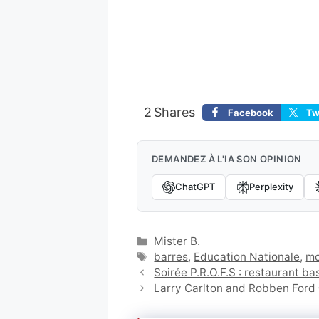
2
Shares
Facebook
Tw
DEMANDEZ À L'IA SON OPINION
ChatGPT
Perplexity
Catégories
Mister B.
Étiquettes
barres
,
Education Nationale
,
m
Soirée P.R.O.F.S : restaurant b
Larry Carlton and Robben Ford 