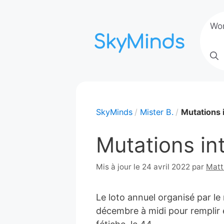
Aller
au
Wo
contenu
SkyMinds
Mister B.
Mutations 
Mutations in
4
Mis à jour le 24 avril 2022
par
Matt
décembr
2007
Le loto annuel organisé par le
décembre à midi pour remplir e