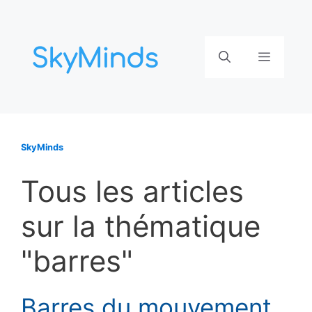
Aller
au
contenu
Menu
SkyMinds
Tous les articles
sur la thématique
"barres"
Barres du mouvement