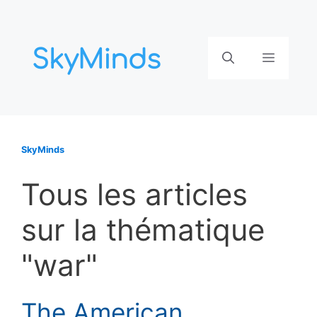
Aller
au
contenu
Menu
SkyMinds
Tous les articles
sur la thématique
"war"
The American