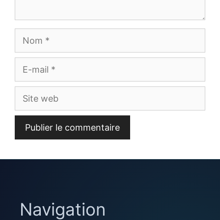
Nom
E-
mail
Site
web
Navigation