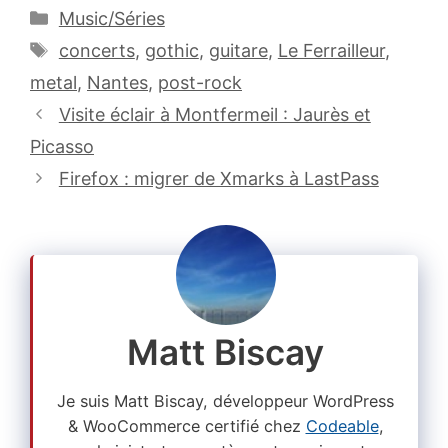
Catégories
Music/Séries
Étiquettes
concerts
,
gothic
,
guitare
,
Le Ferrailleur
,
metal
,
Nantes
,
post-rock
Visite éclair à Montfermeil : Jaurès et
Picasso
Firefox : migrer de Xmarks à LastPass
Matt Biscay
Je suis Matt Biscay, développeur WordPress
& WooCommerce certifié chez
Codeable
,