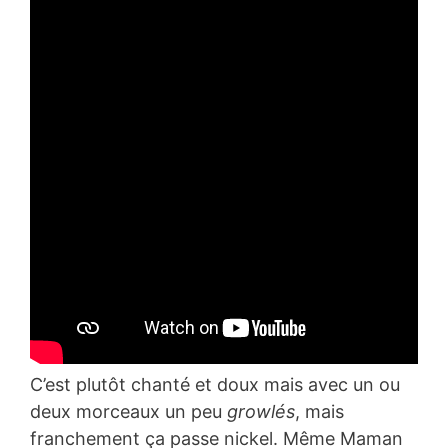
C’est plutôt chanté et doux mais avec un ou
deux morceaux un peu
growlés
, mais
franchement ça passe nickel. Même Maman