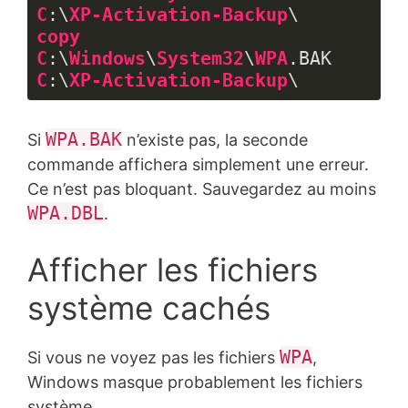
C
:\
XP-Activation-Backup
copy
C
:\
Windows
\
System32
\
WPA
.BAK
C
:\
XP-Activation-Backup
\
Langage 
du 
WPA.BAK
Si
n’existe pas, la seconde
code :
CSS
commande affichera simplement une erreur.
(
css
)
Ce n’est pas bloquant. Sauvegardez au moins
WPA.DBL
.
Afficher les fichiers
système cachés
WPA
Si vous ne voyez pas les fichiers
,
Windows masque probablement les fichiers
système.