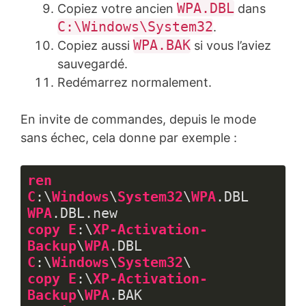
WPA.DBL
Copiez votre ancien
dans
C:\Windows\System32
.
WPA.BAK
Copiez aussi
si vous l’aviez
sauvegardé.
Redémarrez normalement.
En invite de commandes, depuis le mode
sans échec, cela donne par exemple :
ren
C
:\
Windows
\
System32
\
WPA
.DBL
WPA
.DBL
.new
copy
E
:\
XP-Activation-
Backup
\
WPA
.DBL
C
:\
Windows
\
System32
copy
E
:\
XP-Activation-
Backup
\
WPA
.BAK