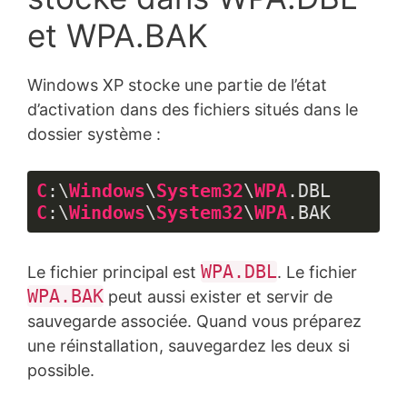
et WPA.BAK
Windows XP stocke une partie de l’état
d’activation dans des fichiers situés dans le
dossier système :
C
:\
Windows
\
System32
\
WPA
.DBL
C
:\
Windows
\
System32
\
WPA
.BAK
Langage 
du 
WPA.DBL
Le fichier principal est
. Le fichier
code :
CSS
WPA.BAK
peut aussi exister et servir de
(
css
)
sauvegarde associée. Quand vous préparez
une réinstallation, sauvegardez les deux si
possible.