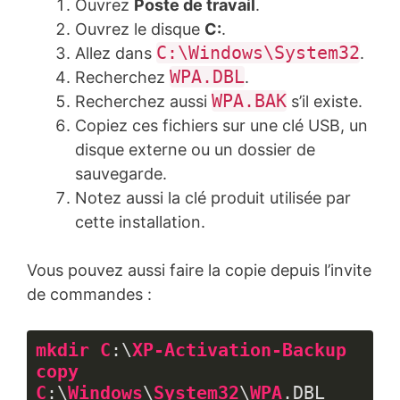
Ouvrez
Poste de travail
.
Ouvrez le disque
C:
.
C:\Windows\System32
Allez dans
.
WPA.DBL
Recherchez
.
WPA.BAK
Recherchez aussi
s’il existe.
Copiez ces fichiers sur une clé USB, un
disque externe ou un dossier de
sauvegarde.
Notez aussi la clé produit utilisée par
cette installation.
Vous pouvez aussi faire la copie depuis l’invite
de commandes :
mkdir
C
:\
XP-Activation-Backup
copy
C
:\
Windows
\
System32
\
WPA
.DBL