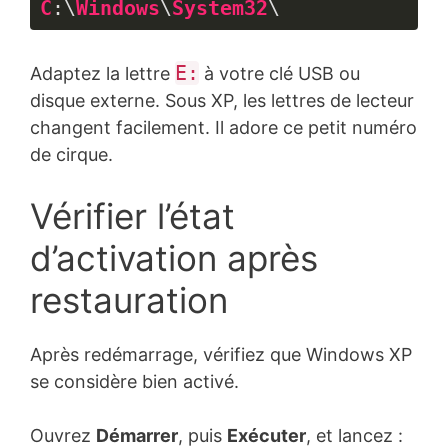
C
:\
Windows
\
System32
\
Langage 
du 
E:
Adaptez la lettre
à votre clé USB ou
code :
CSS
disque externe. Sous XP, les lettres de lecteur
(
css
)
changent facilement. Il adore ce petit numéro
de cirque.
Vérifier l’état
d’activation après
restauration
Après redémarrage, vérifiez que Windows XP
se considère bien activé.
Ouvrez
Démarrer
, puis
Exécuter
, et lancez :