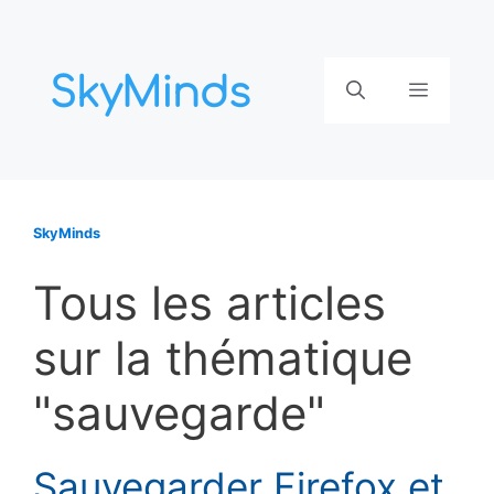
Aller
au
contenu
Menu
SkyMinds
Tous les articles
sur la thématique
"sauvegarde"
Sauvegarder Firefox et