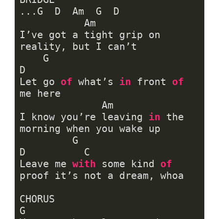
...G  D  Am  G  D

           Am

I’ve got a tight grip on 
reality, but I can’t 

    G                           
D

Let go 
of
 what’s 
in
 front 
of
me here

              Am

I know you’re leaving 
in
 the 
morning when you wake up

         G                                  
D          C

Leave me 
with
 some kind 
of
proof it’s not a dream, whoa

CHORUS

G
