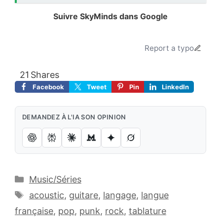
Suivre SkyMinds dans Google
Ajoutez le site à vos sources préférées.
Report a typo
21
Shares
Facebook
Tweet
Pin
LinkedIn
DEMANDEZ À L'IA SON OPINION
Catégories
Music/Séries
Étiquettes
acoustic
,
guitare
,
langage
,
langue
française
,
pop
,
punk
,
rock
,
tablature