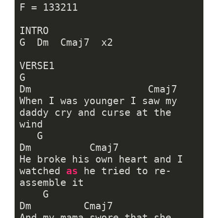
F = 
133211
INTRO       

G  Dm  Cmaj7  x2

VERSE1

G                                 
Dm                    Cmaj7

When I was younger I saw my 
daddy cry and curse at the 
wind

   G                                                
Dm          Cmaj7

He broke his own heart and I 
watched 
as
 he tried to re-
assemble it

    G                                      
Dm         Cmaj7

And my mama swore that she 