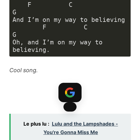
    F          C               
G

And I’m on my way to believing

        F          C               
G

Oh, and I’m on my way to 
believing.
Langage 
du 
Cool song.
code :
JavaScript
(
javascript
)
Le plus lu :
Lulu and the Lampshades -
You're Gonna Miss Me