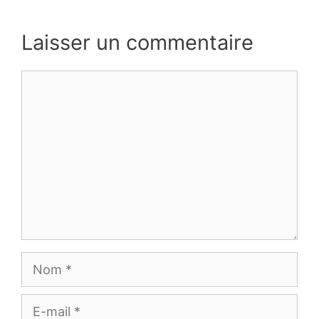
Laisser un commentaire
Commentaire
Nom
E-