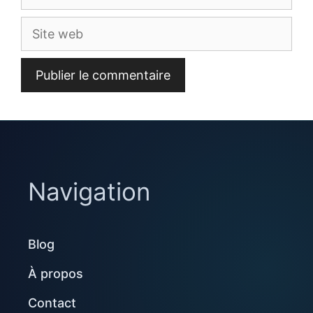
mail
Site
web
Navigation
Blog
À propos
Contact