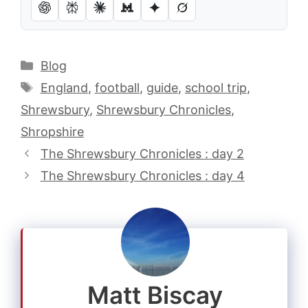
Catégories
Blog
Étiquettes
England
,
football
,
guide
,
school trip
,
Shrewsbury
,
Shrewsbury Chronicles
,
Shropshire
The Shrewsbury Chronicles : day 2
The Shrewsbury Chronicles : day 4
Matt Biscay