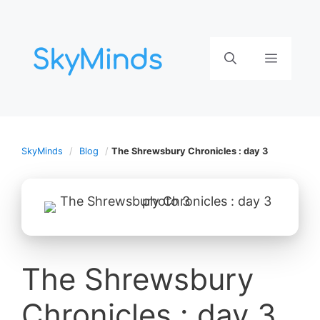
Aller
au
contenu
Menu
SkyMinds
Blog
The Shrewsbury Chronicles : day 3
The Shrewsbury
Chronicles : day 3