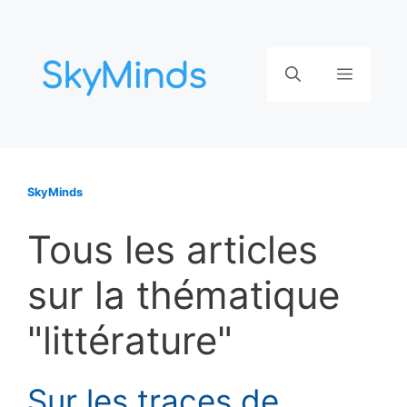
Aller
au
contenu
Menu
SkyMinds
Tous les articles
sur la thématique
"littérature"
Sur les traces de