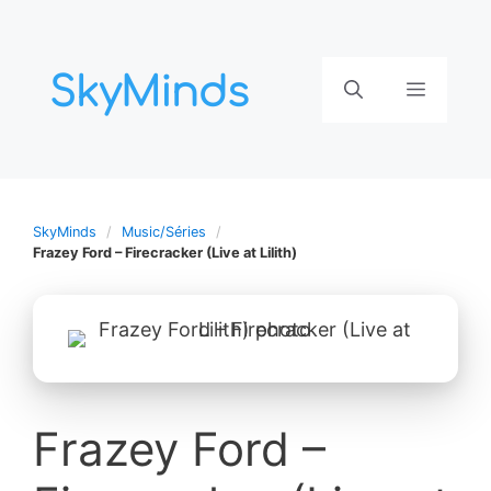
Aller
au
contenu
Menu
SkyMinds
Music/Séries
Frazey Ford – Firecracker (Live at Lilith)
Frazey Ford –