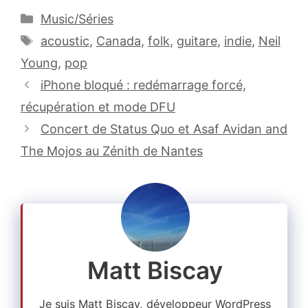
Catégories
Music/Séries
Étiquettes
acoustic
,
Canada
,
folk
,
guitare
,
indie
,
Neil
Young
,
pop
iPhone bloqué : redémarrage forcé,
récupération et mode DFU
Concert de Status Quo et Asaf Avidan and
The Mojos au Zénith de Nantes
Matt Biscay
Je suis Matt Biscay, développeur WordPress