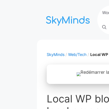
Aller
au
Wo
contenu
SkyMinds
Web/Tech
Local WP 
Local WP blo