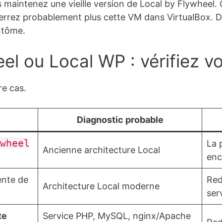
us maintenez une vieille version de Local by Flywheel
 verrez probablement plus cette VM dans VirtualBox. 
ntôme.
el ou Local WP : vérifiez vo
re cas.
Diagnostic probable
wheel
La 
Ancienne architecture Local
enc
ente de
Red
Architecture Local moderne
ser
te
Service PHP, MySQL, nginx/Apache