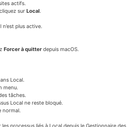
ites actifs.
cliquez sur
Local
.
l n’est plus active.
ez
Forcer à quitter
depuis macOS.
dans Local.
n menu.
des tâches.
ssus Local ne reste bloqué.
 normal.
z les processus liés à Local depuis le Gestionnaire des