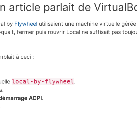
n article parlait de VirtualB
cal by
Flywheel
utilisaient une machine virtuelle géré
quait, fermer puis rouvrir Local ne suffisait pas toujour
blait à ceci :
local-by-flywheel
uelle
.
s.
démarrage ACPI
.
.