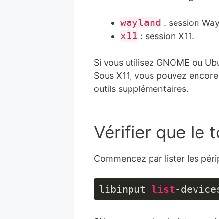
PHP
(
php
)
wayland
: session Way
x11
: session X11.
Si vous utilisez GNOME ou Ubu
Sous X11, vous pouvez encore
outils supplémentaires.
Vérifier que le
Commencez par lister les péri
libinput 
list
-device
Langage 
du 