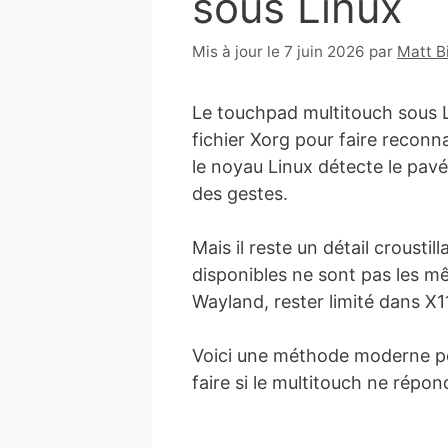
sous Linux
29
Mis à jour le 7 juin 2026
par
Matt B
avril
2016
Le touchpad multitouch sous Li
fichier Xorg pour faire reconn
le noyau Linux détecte le pavé 
des gestes.
Mais il reste un détail croust
disponibles ne sont pas les 
Wayland, rester limité dans X1
Voici une méthode moderne pou
faire si le multitouch ne rép