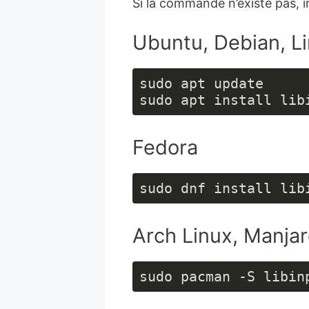
Si la commande n’existe pas, in
code :
PHP
(
php
)
Ubuntu, Debian, L
sudo apt update

sudo apt install lib
Fedora
sudo dnf install lib
Arch Linux, Manja
sudo pacman -S libin