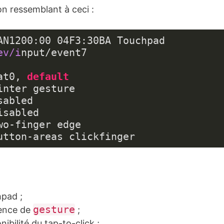
on ressemblant à ceci :
AN1200:
00
04
F3:
30
ev/i
at0, 
default
inter gesture

abled

sabled

o-finger edge

utton-areas clickfinger
pad ;
gesture
ence de
;
nibilité du tap-to-click ;