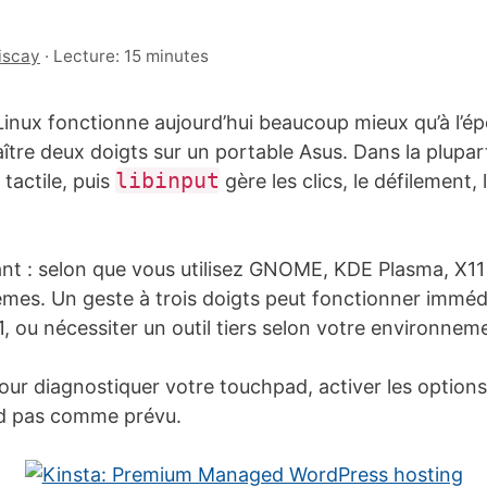
iscay
·
Lecture: 15 minutes
nux fonctionne aujourd’hui beaucoup mieux qu’à l’époqu
aître deux doigts sur un portable Asus. Dans la plupa
libinput
tactile, puis
gère les clics, le défilement, 
illant : selon que vous utilisez GNOME, KDE Plasma, X1
mêmes. Un geste à trois doigts peut fonctionner im
1, ou nécessiter un outil tiers selon votre environnem
r diagnostiquer votre touchpad, activer les options
ond pas comme prévu.