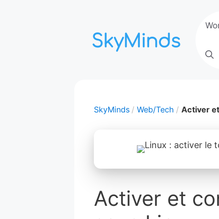
Aller
au
Wo
contenu
SkyMinds
Web/Tech
Activer e
Activer et c