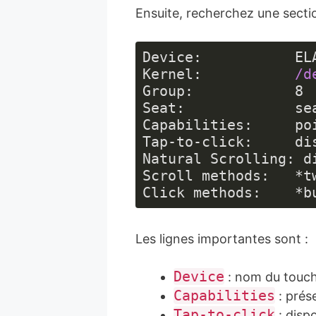
Ensuite, recherchez une secti
Device:           EL
Kernel
:           
/d
Group
:            
8
Seat
:             se
Capabilities
:     po
Tap-to-click:     dis
Natural Scrolling: di
Scroll methods:   *tw
Click methods:    *b
Langage 
du 
Les lignes importantes sont :
code :
JavaScript
(
javascript
)
Device
: nom du touch
Capabilities
: prés
Tap-to-click
: dispo