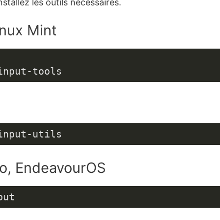
stallez les outils nécessaires.
inux Mint
input-tools
input-utils
ro, EndeavourOS
put