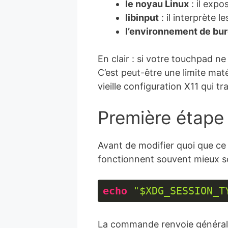
le noyau Linux
: il expo
libinput
: il interprète 
l’environnement de bu
En clair : si votre touchpad n
C’est peut-être une limite mat
vieille configuration X11 qui 
Première étape 
Avant de modifier quoi que ce 
fonctionnent souvent mieux 
echo
"$XDG_SESSION_T
Langage 
du 
La commande renvoie général
code :