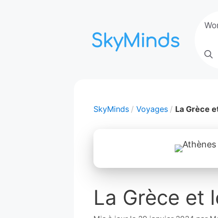
Aller
au
Wo
contenu
SkyMinds
Voyages
La Grèce et
La Grèce et 