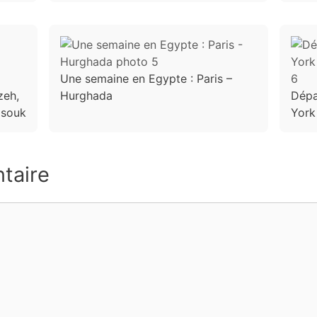
Une semaine en Egypte : Paris –
zeh,
Hurghada
Dépa
 souk
York 
taire