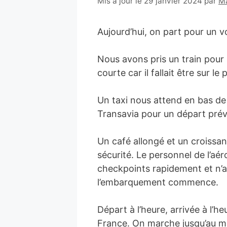
21
Mis à jour le 29 janvier 2024
par
Ma
juillet
2017
Aujourd’hui, on part pour un 
Nous avons pris un train pour r
courte car il fallait être sur l
Un taxi nous attend en bas de 
Transavia pour un départ prév
Un café allongé et un croissa
sécurité. Le personnel de l’aé
checkpoints rapidement et n’
l’embarquement commence.
Départ à l’heure, arrivée à l’h
France. On marche jusqu’au mé