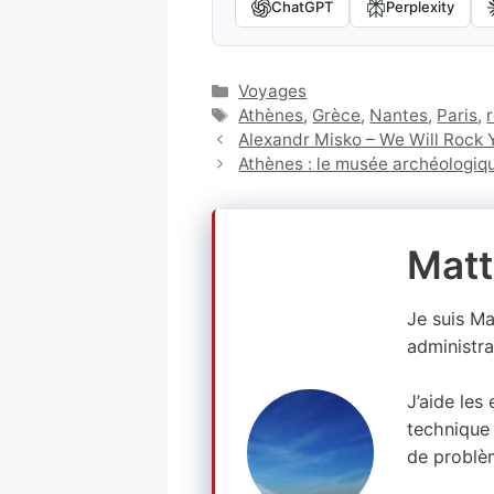
ChatGPT
Perplexity
Catégories
Voyages
Étiquettes
Athènes
,
Grèce
,
Nantes
,
Paris
,
Alexandr Misko – We Will Rock
Athènes : le musée archéologiqu
Matt
Je suis M
administra
J’aide les
technique 
de problè