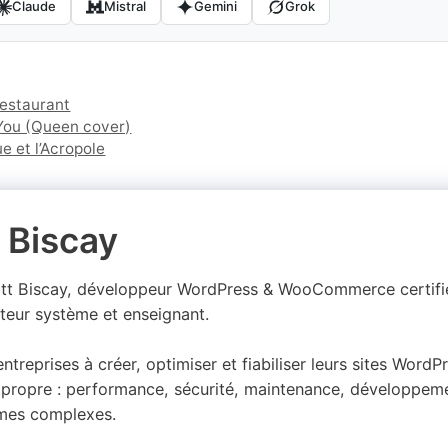
Claude
Mistral
Gemini
Grok
restaurant
 You (Queen cover)
e et l’Acropole
 Biscay
att Biscay, développeur WordPress & WooCommerce certif
teur système et enseignant.
 entreprises à créer, optimiser et fiabiliser leurs sites Wor
propre : performance, sécurité, maintenance, développeme
mes complexes.