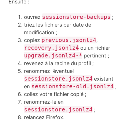
Ensuite :
sessionstore-backups
ouvrez
;
triez les fichiers par date de
modification ;
previous.jsonlz4
copiez
,
recovery.jsonlz4
ou un fichier
upgrade.jsonlz4-*
pertinent ;
revenez à la racine du profil ;
renommez l’éventuel
sessionstore.jsonlz4
existant
sessionstore-old.jsonlz4
en
;
collez votre fichier copié ;
renommez-le en
sessionstore.jsonlz4
;
relancez Firefox.