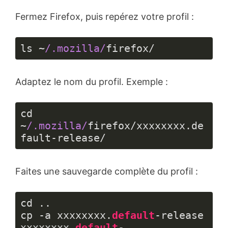
Fermez Firefox, puis repérez votre profil :
ls ~
/.mozilla/
firefox/
Langage 
du 
Adaptez le nom du profil. Exemple :
code :
JavaScript
(
javascript
)
cd 
~
/.mozilla/
firefox/xxxxxxxx.de
fault-release/
Langage 
du 
Faites une sauvegarde complète du profil :
code :
JavaScript
(
javascript
)
cd ..

cp -a xxxxxxxx.
default
-release 
xxxxxxxx.
default
-