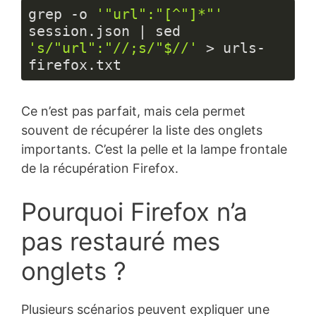
grep -o 
'"url":"[^"]*"'
session.json | sed 
's/"url":"//;s/"$//'
 > urls-
firefox.txt
Langage 
du 
Ce n’est pas parfait, mais cela permet
code :
JavaScript
souvent de récupérer la liste des onglets
(
javascript
)
importants. C’est la pelle et la lampe frontale
de la récupération Firefox.
Pourquoi Firefox n’a
pas restauré mes
onglets ?
Plusieurs scénarios peuvent expliquer une