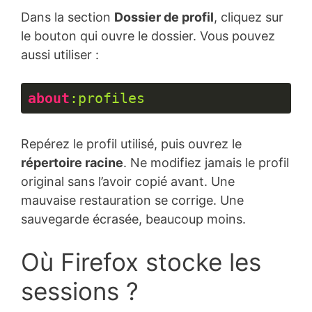
du 
Dans la section
Dossier de profil
, cliquez sur
code :
CSS
le bouton qui ouvre le dossier. Vous pouvez
(
css
)
aussi utiliser :
about
:profiles
Langage 
du 
Repérez le profil utilisé, puis ouvrez le
code :
CSS
répertoire racine
. Ne modifiez jamais le profil
(
css
)
original sans l’avoir copié avant. Une
mauvaise restauration se corrige. Une
sauvegarde écrasée, beaucoup moins.
Où Firefox stocke les
sessions ?