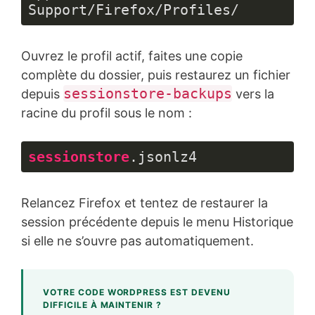
Support/Firefox/Profiles/
Ouvrez le profil actif, faites une copie
complète du dossier, puis restaurez un fichier
sessionstore-backups
depuis
vers la
racine du profil sous le nom :
sessionstore
.jsonlz4
Langage 
du 
Relancez Firefox et tentez de restaurer la
code :
CSS
session précédente depuis le menu Historique
(
css
)
si elle ne s’ouvre pas automatiquement.
VOTRE CODE WORDPRESS EST DEVENU
DIFFICILE À MAINTENIR ?