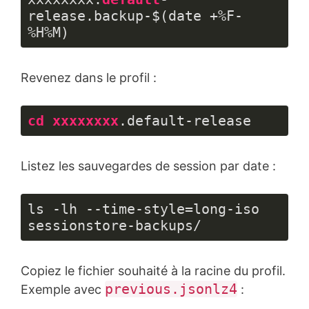
release.backup-$(date +%F-
%H%M)
Langage 
du 
Revenez dans le profil :
code :
PHP
(
php
)
cd
xxxxxxxx
.default-release
Langage 
du 
Listez les sauvegardes de session par date :
code :
CSS
(
css
)
ls -lh --time-style=long-iso 
sessionstore-backups/
Copiez le fichier souhaité à la racine du profil.
previous.jsonlz4
Exemple avec
: