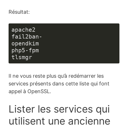
Langage 
du 
Résultat:
code :
JavaScript
(
javascript
)
apache2

fail2ban-

opendkim

php5-fpm

Il ne vous reste plus qu’à redémarrer les
services présents dans cette liste qui font
appel à OpenSSL.
Lister les services qui
utilisent une ancienne