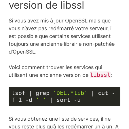
version de libssl
Si vous avez mis à jour OpenSSL mais que
vous n’avez pas redémarré votre serveur, il
est possible que certains services utilisent
toujours une ancienne librairie non-patchée
d’OpenSSL.
Voici comment trouver les services qui
libssl
utilisent une ancienne version de
:
lsof | grep 
'DEL.*lib'
 | cut -
f 
1
 -d 
' '
 | sort -u
Langage 
du 
Si vous obtenez une liste de services, il ne
code :
JavaScript
vous reste plus qu’à les redémarrer un à un. A