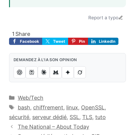
Report a typo
1
Share
Facebook
Tweet
Pin
LinkedIn
DEMANDEZ À L'IA SON OPINION
Catégories
Web/Tech
Étiquettes
bash
,
chiffrement
,
linux
,
OpenSSL
,
sécurité
,
serveur dédié
,
SSL
,
TLS
,
tuto
The National – About Today