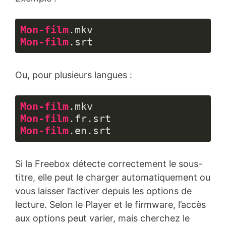
Mon-film
.mkv
Mon-film
.srt
Langage 
du 
Ou, pour plusieurs langues :
code :
CSS
(
css
)
Mon-film
.mkv
Mon-film
.fr
.srt
Mon-film
.en
.srt
Langage 
du 
Si la Freebox détecte correctement le sous-
code :
CSS
titre, elle peut le charger automatiquement ou
(
css
)
vous laisser l’activer depuis les options de
lecture. Selon le Player et le firmware, l’accès
aux options peut varier, mais cherchez le