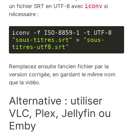
iconv
un fichier SRT en UTF-8 avec
si
nécessaire :
iconv -f ISO
-8859
-1
 -t UTF
-8
"sous-titres.srt"
 > 
"sous-
titres-utf8.srt"
Langage 
du 
Remplacez ensuite l’ancien fichier par la
code :
JavaScript
version corrigée, en gardant le même nom
(
javascript
)
que la vidéo.
Alternative : utiliser
VLC, Plex, Jellyfin ou
Emby