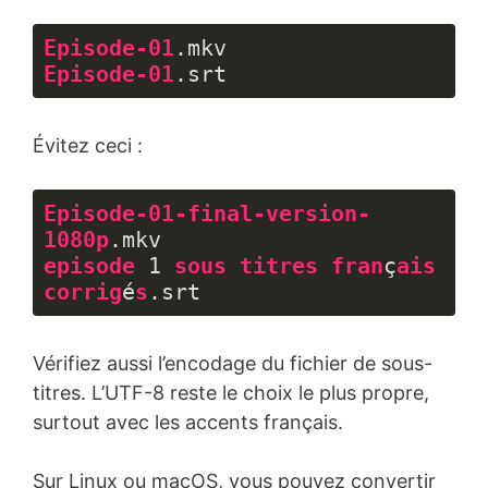
Episode-01
.mkv
Episode-01
.srt
Langage 
du 
Évitez ceci :
code :
CSS
(
css
)
Episode-01-final-version-
1080p
.mkv
episode
 1 
sous
titres
fran
ç
ais
corrig
é
s
.srt
Langage 
du 
Vérifiez aussi l’encodage du fichier de sous-
code :
CSS
titres. L’UTF-8 reste le choix le plus propre,
(
css
)
surtout avec les accents français.
Sur Linux ou macOS, vous pouvez convertir