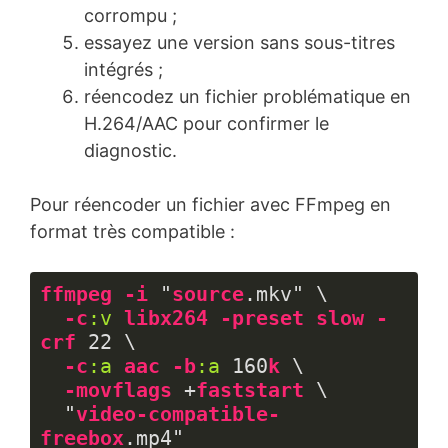
corrompu ;
essayez une version sans sous-titres
intégrés ;
réencodez un fichier problématique en
H.264/AAC pour confirmer le
diagnostic.
Pour réencoder un fichier avec FFmpeg en
format très compatible :
ffmpeg
-i
 "
source
.mkv
" \

-c
:v
libx264
-preset
slow
-
crf
 22 \

-c
:a
aac
-b
:a
 160
k
 \

-movflags
 +
faststart
 \

  "
video-compatible-
freebox
.mp4
"