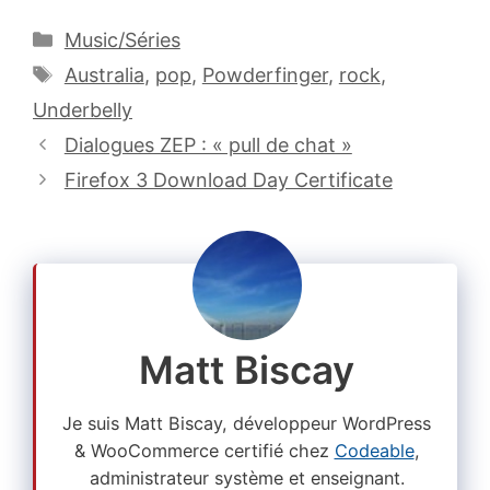
Catégories
Music/Séries
Étiquettes
Australia
,
pop
,
Powderfinger
,
rock
,
Underbelly
Dialogues ZEP : « pull de chat »
Firefox 3 Download Day Certificate
Matt Biscay
Je suis Matt Biscay, développeur WordPress
& WooCommerce certifié chez
Codeable
,
administrateur système et enseignant.