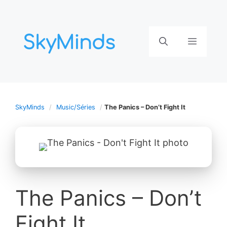
Aller
au
contenu
Menu
SkyMinds
Music/Séries
The Panics – Don’t Fight It
The Panics – Don’t
Fight It