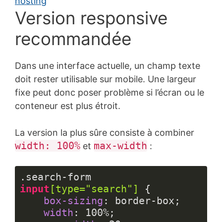
Version responsive
recommandée
Dans une interface actuelle, un champ texte
doit rester utilisable sur mobile. Une largeur
fixe peut donc poser problème si l’écran ou le
conteneur est plus étroit.
La version la plus sûre consiste à combiner
width: 100%
max-width
et
:
.search-form
input
[type=
"search"
]
 {

box-sizing
: border-box;

width
: 
100%
;
