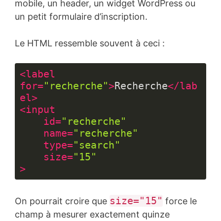
mobile, un header, un widget WordPress ou
un petit formulaire d’inscription.
Le HTML ressemble souvent à ceci :
<
label
for
=
"recherche"
>
Recherche
</
lab
el
>
<
input
id
=
"recherche"
name
=
"recherche"
type
=
"search"
size
=
"15"
>
Langage 
du 
size="15"
On pourrait croire que
force le
code :
HTML, 
champ à mesurer exactement quinze
XML