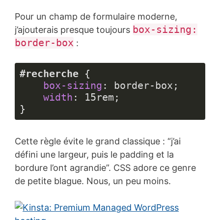
Pour un champ de formulaire moderne,
box-sizing:
j’ajouterais presque toujours
border-box
:
#recherche
 {

box-sizing
: border-box;

width
: 
15rem
;

}
Langage 
du 
Cette règle évite le grand classique : “j’ai
code :
CSS
défini une largeur, puis le padding et la
(
css
)
bordure l’ont agrandie”. CSS adore ce genre
de petite blague. Nous, un peu moins.