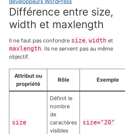
Différence entre size,
width et maxlength
size
width
Il ne faut pas confondre
,
et
maxlength
. Ils ne servent pas au même
objectif.
Attribut ou
Rôle
Exemple
propriété
Définit le
nombre
de
size
size="20"
caractères
visibles