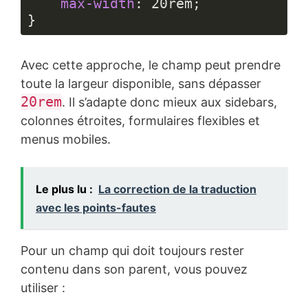
max-width
: 
20rem
;

}
Langage 
du 
Avec cette approche, le champ peut prendre
code :
CSS
toute la largeur disponible, sans dépasser
(
css
)
20rem
. Il s’adapte donc mieux aux sidebars,
colonnes étroites, formulaires flexibles et
menus mobiles.
Le plus lu :
La correction de la traduction
avec les points-fautes
Pour un champ qui doit toujours rester
contenu dans son parent, vous pouvez
utiliser :