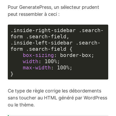
du 
Pour GeneratePress, un sélecteur prudent
code :
CSS
peut ressembler à ceci :
(
css
)
.inside-right-sidebar
.search-
form
.search-field
.inside-left-sidebar
.search-
form
.search-field
 {

box-sizing
: border-box;

width
: 
100%
;

max-width
: 
100%
;

}
Langage 
du 
Ce type de règle corrige les débordements
code :
CSS
sans toucher au HTML généré par WordPress
(
css
)
ou le thème.