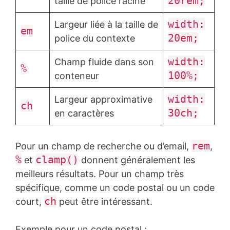
20rem;
taille de police racine
width:
Largeur liée à la taille de
em
20em;
police du contexte
width:
Champ fluide dans son
%
100%;
conteneur
width:
Largeur approximative
ch
30ch;
en caractères
rem
Pour un champ de recherche ou d’email,
,
%
clamp()
et
donnent généralement les
meilleurs résultats. Pour un champ très
spécifique, comme un code postal ou un code
ch
court,
peut être intéressant.
Exemple pour un code postal :