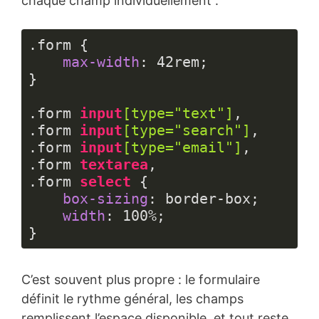
chaque champ individuellement :
.form
 {

max-width
: 
42rem
;

}

.form
input
[type=
"text"
]
.form
input
[type=
"search"
]
.form
input
[type=
"email"
]
.form
textarea
.form
select
 {

box-sizing
: border-box;

width
: 
100%
;

}
Langage 
du 
C’est souvent plus propre : le formulaire
code :
CSS
définit le rythme général, les champs
(
css
)
remplissent l’espace disponible, et tout reste