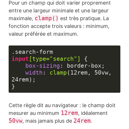
Pour un champ qui doit varier proprement
entre une largeur minimale et une largeur
clamp()
maximale,
est très pratique. La
fonction accepte trois valeurs : minimum,
valeur préférée et maximum.
.search-form
input
[type=
"search"
]
 {

box-sizing
: border-box;

width
: 
clamp
(
12rem
, 
50vw
, 
24rem
);

}
Langage 
du 
Cette règle dit au navigateur : le champ doit
code :
CSS
12rem
mesurer au minimum
, idéalement
(
css
)
50vw
24rem
, mais jamais plus de
.