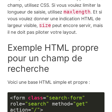
champ, utilisez CSS. Si vous voulez limiter la
maxlength
longueur de saisie, utilisez
. Et si
vous voulez donner une indication HTML de
size
largeur visible,
peut encore servir, mais
il ne doit pas piloter votre layout.
Exemple HTML propre
pour un champ de
recherche
Voici une base HTML simple et propre :
<form 
class
=
"search-form"
role=
"search"
 method=
"get"
action=
"/"
>
