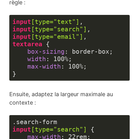
règle :
input
[type=
"text"
]
input
[type=
"search"
]
input
[type=
"email"
]
textarea
 {

box-sizing
: border-box;

width
: 
100%
;

max-width
: 
100%
;

}
Langage 
du 
Ensuite, adaptez la largeur maximale au
code :
CSS
contexte :
(
css
)
.search-form
input
[type=
"search"
]
 {

max-width
: 
22rem
;
