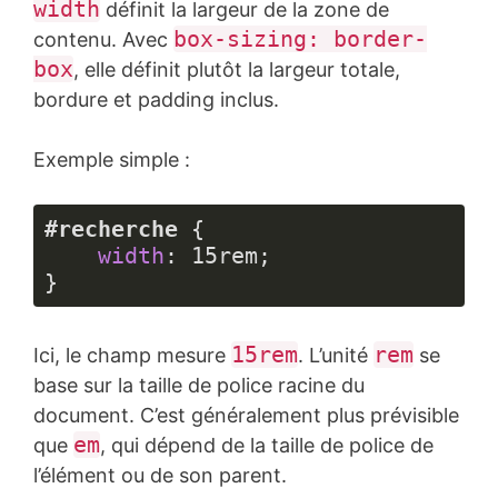
width
définit la largeur de la zone de
box-sizing: border-
contenu. Avec
box
, elle définit plutôt la largeur totale,
bordure et padding inclus.
Exemple simple :
#recherche
 {

width
: 
15rem
;

}
Langage 
du 
15rem
rem
Ici, le champ mesure
. L’unité
se
code :
CSS
base sur la taille de police racine du
(
css
)
document. C’est généralement plus prévisible
em
que
, qui dépend de la taille de police de
l’élément ou de son parent.