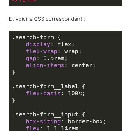
Langage 
du 
Et voici le CSS correspondant :
code :
JavaScript
(
javascript
)
.search-form
 {

display
: flex;

flex-wrap
: wrap;

gap
: 
0.5rem
;

align-items
: center;

}

.search-form__label
 {

flex-basis
: 
100%
;

}

.search-form__input
 {

box-sizing
: border-box;

flex
: 
1
1
14rem
;
