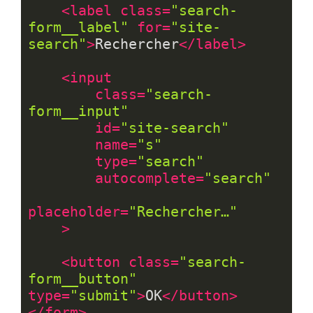
<
label
class
=
"search-
form__label"
for
=
"site-
search"
>
Rechercher
</
label
>
<
input
class
=
"search-
form__input"
id
=
"site-search"
name
=
"s"
type
=
"search"
autocomplete
=
"search"
placeholder
=
"Rechercher…"
    >
<
button
class
=
"search-
form__button"
type
=
"submit"
>
OK
</
button
>
</
form
>