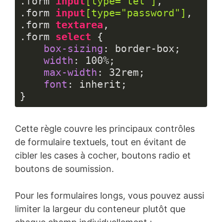
.form
input
[type=
"tel"
]
.form
input
[type=
"password"
]
.form
textarea
.form
select
 {

box-sizing
: border-box;

width
: 
100%
;

max-width
: 
32rem
;

font
: inherit;

}
Langage 
du 
Cette règle couvre les principaux contrôles
code :
CSS
de formulaire textuels, tout en évitant de
(
css
)
cibler les cases à cocher, boutons radio et
boutons de soumission.
Pour les formulaires longs, vous pouvez aussi
limiter la largeur du conteneur plutôt que