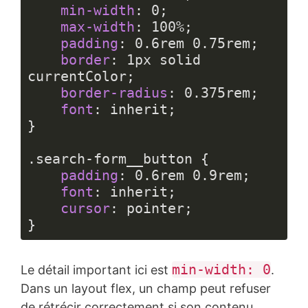
min-width
: 
0
;

max-width
: 
100%
;

padding
: 
0.6rem
0.75rem
;

border
: 
1px
 solid 
currentColor;

border-radius
: 
0.375rem
;

font
: inherit;

}

.search-form__button
 {

padding
: 
0.6rem
0.9rem
;

font
: inherit;

cursor
: pointer;

}
Langage 
du 
min-width: 0
Le détail important ici est
.
code :
CSS
Dans un layout flex, un champ peut refuser
(
css
)
de rétrécir correctement si son contenu