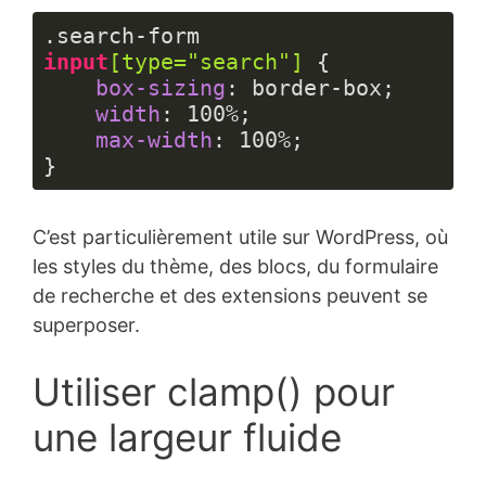
.search-form
input
[type=
"search"
]
 {

box-sizing
: border-box;

width
: 
100%
;

max-width
: 
100%
;

}
Langage 
du 
C’est particulièrement utile sur WordPress, où
code :
CSS
les styles du thème, des blocs, du formulaire
(
css
)
de recherche et des extensions peuvent se
superposer.
Utiliser clamp() pour
une largeur fluide