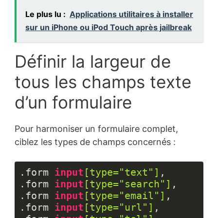
Le plus lu :
Applications utilitaires à installer
sur un iPhone ou iPod Touch après jailbreak
Définir la largeur de
tous les champs texte
d’un formulaire
Pour harmoniser un formulaire complet,
ciblez les types de champs concernés :
.form
input
[type=
"text"
]
.form
input
[type=
"search"
]
.form
input
[type=
"email"
]
.form
input
[type=
"url"
]