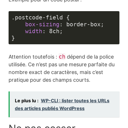
.postcode-field
 {

box-sizing
: border-box;

width
: 
8ch
;

}
Langage 
du 
ch
Attention toutefois :
dépend de la police
code :
CSS
utilisée. Ce n’est pas une mesure parfaite du
(
css
)
nombre exact de caractères, mais c’est
pratique pour des champs courts.
Le plus lu :
WP-CLI : lister toutes les URLs
des articles publiés WordPress