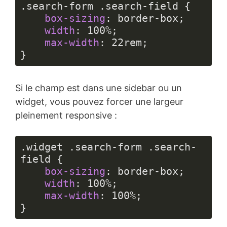
.search-form
.search-field
 {

box-sizing
: border-box;

width
: 
100%
;

max-width
: 
22rem
;

}
Langage 
du 
Si le champ est dans une sidebar ou un
code :
CSS
widget, vous pouvez forcer une largeur
(
css
)
pleinement responsive :
.widget
.search-form
.search-
field
 {

box-sizing
: border-box;

width
: 
100%
;

max-width
: 
100%
;

}
Langage 