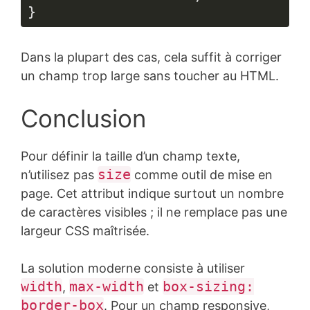
}
Langage 
du 
Dans la plupart des cas, cela suffit à corriger
code :
CSS
un champ trop large sans toucher au HTML.
(
css
)
Conclusion
Pour définir la taille d’un champ texte,
size
n’utilisez pas
comme outil de mise en
page. Cet attribut indique surtout un nombre
de caractères visibles ; il ne remplace pas une
largeur CSS maîtrisée.
La solution moderne consiste à utiliser
width
max-width
box-sizing:
,
et
border-box
. Pour un champ responsive,