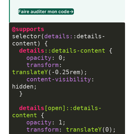
Faire auditer mon code
→
@supports
selector(
details:
:details-
content) {

details
::details-content
 {

opacity
: 
0
;

transform
: 
translateY
(-
0.25rem
);

content-visibility
: 
hidden;

  }

details
[open]
::details-
content
 {

opacity
: 
1
;

transform
: 
translateY
(
0
);
