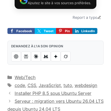
Ajoutez le site à vos sources préférées.
Report a typo
Facebook
Tweet
Pin
LinkedIn
DEMANDEZ À L'IA SON OPINION
Catégories
Web/Tech
Étiquettes
code
,
CSS
,
JavaScript
,
tuto
,
webdesign
Installer PHP 8.5 sous Ubuntu Server
Serveur : migration vers Ubuntu 26.04 LTS
depuis Ubuntu 24.04 LTS