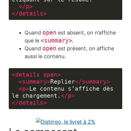
</
p
>
</
details
>
Langage 
du 
open
Quand
est absent, on n’affiche
code :
HTML, 
<summary>
que le
.
XML
open
Quand
est présent, on affiche
(
xml
)
aussi le contenu.
<
details
open
>
<
summary
>
Replier
</
summary
>
<
p
>
Le contenu s’affiche dès 
le chargement.
</
p
>
</
details
>
Langage 
du 
code :
HTML, 