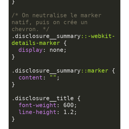
}

/* On neutralise le marker 
natif, puis on crée un 
chevron. */
.disclosure__summary
::-webkit-
details-marker
 {

display
: none;

}

.disclosure__summary
::marker
 {

content
: 
""
;

}

.disclosure__title
 {

font-weight
: 
600
;

line-height
: 
1.2
;

}
