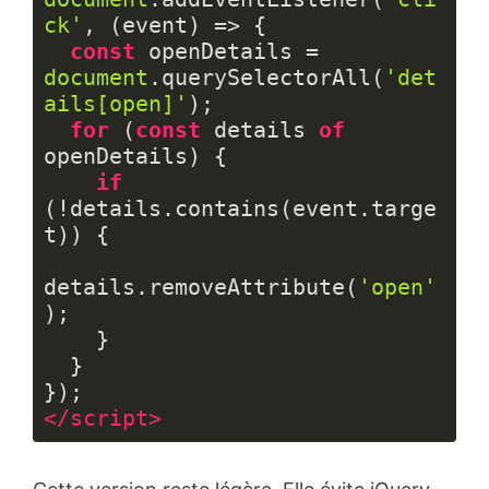
ck'
, (event) => {

const
 openDetails = 
document
.querySelectorAll(
'det
ails[open]'
);

for
 (
const
 details 
of
openDetails) {

if
(!details.contains(event.targe
t)) {

details.removeAttribute(
'open'
);

    }

  }

</
script
>
Langage 
du 