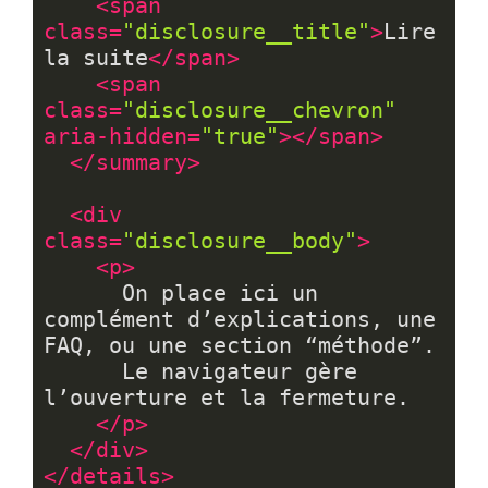
<
span
class
=
"disclosure__title"
>
Lire 
la suite
</
span
>
<
span
class
=
"disclosure__chevron"
aria-hidden
=
"true"
>
</
span
>
</
summary
>
<
div
class
=
"disclosure__body"
>
<
p
>
      On place ici un 
complément d’explications, une 
FAQ, ou une section “méthode”.

      Le navigateur gère 
l’ouverture et la fermeture.

</
p
>
</
div
>
</
details
>