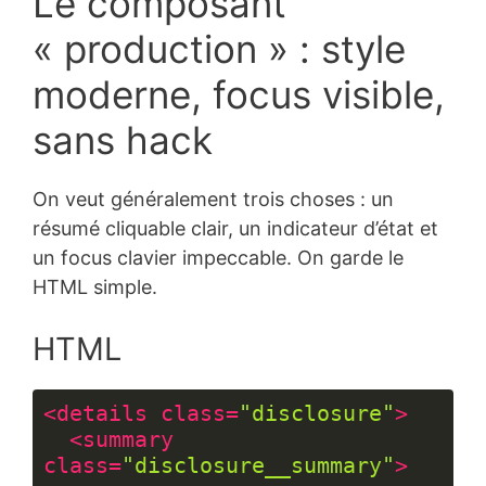
Le composant
XML
(
xml
)
« production » : style
moderne, focus visible,
sans hack
On veut généralement trois choses : un
résumé cliquable clair, un indicateur d’état et
un focus clavier impeccable. On garde le
HTML simple.
HTML
<
details
class
=
"disclosure"
>
<
summary
class
=
"disclosure__summary"
>