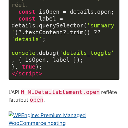
réel.
const
 isOpen = details.open;

const
 label = 
details.querySelector(
'summary
'
)?.textContent?.trim() ?? 
'details'
;

console
.debug(
'details_toggle'
, { isOpen, label });

}, 
true
</
script
>
Langage 
du 
HTMLDetailsElement.open
L’API
reflète
code :
HTML, 
open
l’attribut
.
XML
(
xml
)