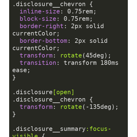
.disclosure__chevron
 {

inline-size
: 
0.75rem
;

block-size
: 
0.75rem
;

border-right
: 
2px
 solid 
currentColor;

border-bottom
: 
2px
 solid 
currentColor;

transform
: 
rotate
(
45deg
);

transition
: transform 
180ms
ease;

}

.disclosure
[open]
.disclosure__chevron
 {

transform
: 
rotate
(-
135deg
);

}

.disclosure__summary
:focus-
visible
 {
