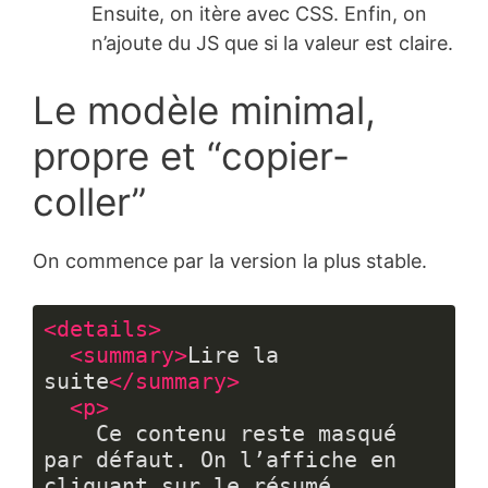
Ensuite, on itère avec CSS. Enfin, on
n’ajoute du JS que si la valeur est claire.
Le modèle minimal,
propre et “copier-
coller”
On commence par la version la plus stable.
<
details
>
<
summary
>
Lire la 
suite
</
summary
>
<
p
>
    Ce contenu reste masqué 
par défaut. On l’affiche en 
cliquant sur le résumé.
