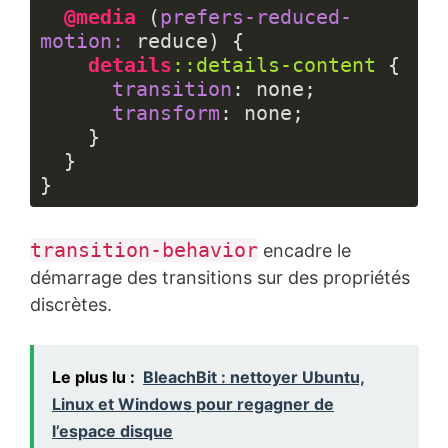
@media
 (
prefers-reduced-
motion:
 reduce) {

details
::details-content
 {

transition
: none;

transform
: none;

    }

  }

Langage 
du 
transition-behavior
encadre le
code :
CSS
démarrage des transitions sur des propriétés
(
css
)
discrètes.
Le plus lu :
BleachBit : nettoyer Ubuntu,
Linux et Windows pour regagner de
l’espace disque