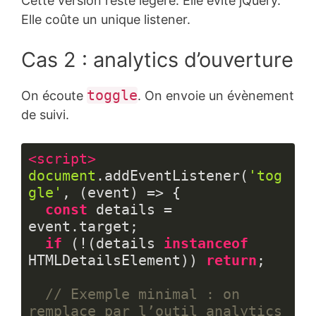
Cette version reste légère. Elle évite jQuery.
code :
HTML, 
Elle coûte un unique listener.
XML
(
xml
)
Cas 2 : analytics d’ouverture
toggle
On écoute
. On envoie un évènement
de suivi.
<
script
>
document
.addEventListener(
'tog
gle'
, (event) => {

const
 details = 
event.target;

if
 (!(details 
instanceof
HTMLDetailsElement)) 
return
;

// Exemple minimal : on 
remplace par l’outil analytics 