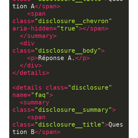
tion A
</
span
>
<
span
class
=
"disclosure__chevron"
aria-hidden
=
"true"
>
</
span
>
</
summary
>
<
div
class
=
"disclosure__body"
>
<
p
>
Réponse A.
</
p
>
</
div
>
</
details
>
<
details
class
=
"disclosure"
name
=
"faq"
>
<
summary
class
=
"disclosure__summary"
>
<
span
class
=
"disclosure__title"
>
Ques
tion B
</
span
>