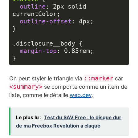
outline
: 
2px
 solid 
currentColor;

outline-offset
: 
4px
;

}

.disclosure__body
 {

margin-top
: 
0.85rem
;

Langage 
du 
::marker
On peut styler le triangle via
car
code :
CSS
<summary>
se comporte comme un item de
(
css
)
liste, comme le détaille
web.dev
.
Le plus lu :
Test du SAV Free : le disque dur
de ma Freebox Revolution a claqué