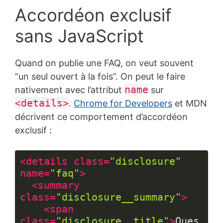
Accordéon exclusif
sans JavaScript
Quand on publie une FAQ, on veut souvent
“un seul ouvert à la fois”. On peut le faire
name
nativement avec l’attribut
sur
<details>
.
Chrome for Developers
et MDN
décrivent ce comportement d’accordéon
exclusif :
<
details
class
=
"disclosure"
name
=
"faq"
>
<
summary
class
=
"disclosure__summary"
>
<
span
class
=
"disclosure__title"
>
Ques