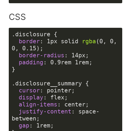
Langage 
du 
CSS
code :
HTML, 
XML
(
xml
)
.disclosure
 {

border
: 
1px
 solid 
rgba
(
0
, 
0
, 
0
, 
0.15
);

border-radius
: 
14px
;

padding
: 
0.9rem
1rem
;

}

.disclosure__summary
 {

cursor
: pointer;

display
: flex;

align-items
: center;

justify-content
: space-
between;

gap
: 
1rem
;
