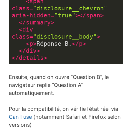
<
span
class
=
"disclosure__chevron"
aria-hidden
=
"true"
>
</
span
>
</
summary
>
<
div
class
=
"disclosure__body"
>
<
p
>
Réponse B.
</
p
>
</
div
>
</
details
>
Langage 
du 
Ensuite, quand on ouvre “Question B”, le
code :
HTML, 
navigateur replie “Question A”
XML
automatiquement.
(
xml
)
Pour la compatibilité, on vérifie l’état réel via
Can I use
(notamment Safari et Firefox selon
versions)