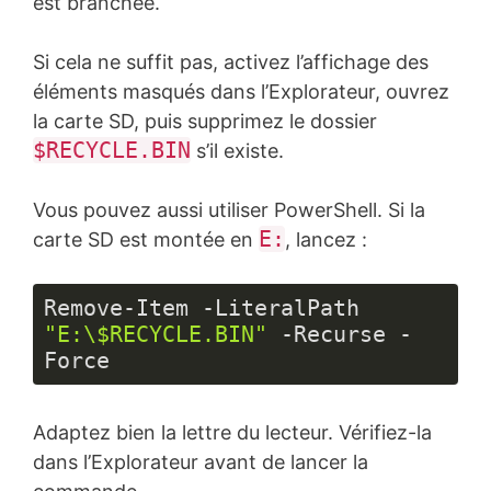
est branchée.
Si cela ne suffit pas, activez l’affichage des
éléments masqués dans l’Explorateur, ouvrez
la carte SD, puis supprimez le dossier
$RECYCLE.BIN
s’il existe.
Vous pouvez aussi utiliser PowerShell. Si la
E:
carte SD est montée en
, lancez :
Remove-Item -LiteralPath 
"E:\$RECYCLE.BIN"
 -Recurse -
Force
Langage 
du 
Adaptez bien la lettre du lecteur. Vérifiez-la
code :
JavaScript
dans l’Explorateur avant de lancer la
(
javascript
)