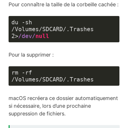
Pour connaître la taille de la corbeille cachée :
du -sh 
/Volumes/SDCARD/.Trashes 
2
>
/dev/
null
Langage 
du 
Pour la supprimer :
code :
JavaScript
(
javascript
)
rm -rf 
/Volumes/SDCARD/.Trashes
macOS recréera ce dossier automatiquement
si nécessaire, lors d’une prochaine
suppression de fichiers.