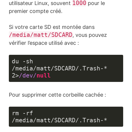
1000
utilisateur Linux, souvent
pour le
premier compte créé.
Si votre carte SD est montée dans
/media/matt/SDCARD
, vous pouvez
vérifier l’espace utilisé avec :
du -sh 
/media/matt/SDCARD/.Trash-* 
2
>
/dev/
null
Langage 
du 
Pour supprimer cette corbeille cachée :
code :
JavaScript
(
javascript
)
rm -rf 
/media/matt/SDCARD/.Trash-*