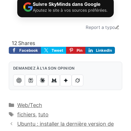
Suivre SkyMinds dans Google
Ajoutez le site à vos sources préférées.
Report a typo
12
Shares
Facebook
Tweet
Pin
LinkedIn
DEMANDEZ À L'IA SON OPINION
Catégories
Web/Tech
Étiquettes
fichiers
,
tuto
Ubuntu : installer la dernière version de