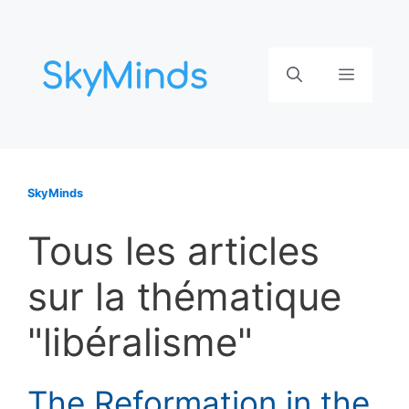
Aller
au
contenu
Menu
SkyMinds
Tous les articles
sur la thématique
"libéralisme"
The Reformation in the