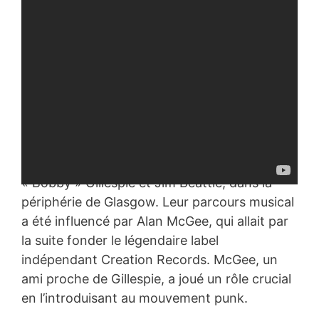
pour commencer la journée!
Primal Scream
Primal Scream, un groupe musical
emblématique, a vu le jour en 1982, grâce à
l’initiative de deux lycéens passionnés, Robert
« Bobby » Gillespie et Jim Beattie, dans la
périphérie de Glasgow. Leur parcours musical
a été influencé par Alan McGee, qui allait par
la suite fonder le légendaire label
indépendant Creation Records. McGee, un
ami proche de Gillespie, a joué un rôle crucial
en l’introduisant au mouvement punk.