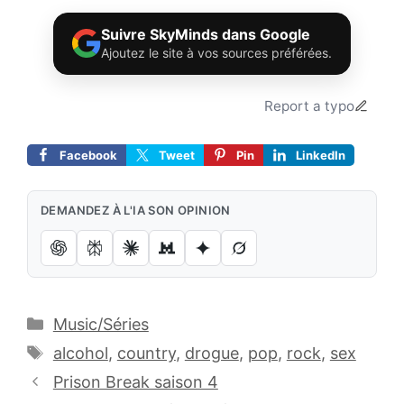
Suivre SkyMinds dans Google
Ajoutez le site à vos sources préférées.
Report a typo
Facebook
Tweet
Pin
LinkedIn
DEMANDEZ À L'IA SON OPINION
Catégories
Music/Séries
Étiquettes
alcohol
,
country
,
drogue
,
pop
,
rock
,
sex
Prison Break saison 4