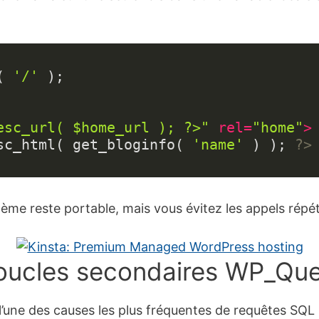
( 
'/'
esc_url( $home_url ); ?>"
rel
=
"home"
>
sc_html( get_bloginfo( 
'name'
 ) ); 
?>
ème reste portable, mais vous évitez les appels répé
boucles secondaires WP_Qu
l’une des causes les plus fréquentes de requêtes SQL 