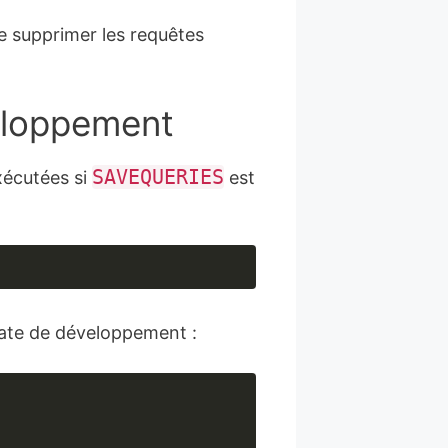
de supprimer les requêtes
eloppement
SAVEQUERIES
xécutées si
est
late de développement :