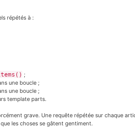
s répétés à :
items()
;
ns une boucle ;
ns une boucle ;
rs template parts.
orcément grave. Une requête répétée sur chaque articl
à que les choses se gâtent gentiment.