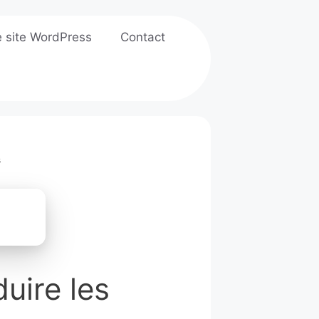
e site WordPress
Contact
s
uire les