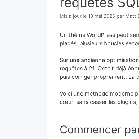
requêtes SQL
22
Mis à jour le 18 mai 2026
par
Matt 
octobre
2008
Un thème WordPress peut semb
placés, plusieurs boucles sec
Sur une ancienne optimisation
requêtes à 21. C’était déjà éno
puis corriger proprement. La di
Voici une méthode moderne pou
cœur, sans casser les plugins
Commencer par