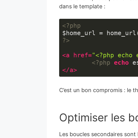
dans le template :
<?php
$home_url = home_url
?>
<
a
href
=
"<?php echo 
<?php
echo
 e
</
a
>
Langage 
du 
C’est un bon compromis : le th
code :
HTML, 
XML
(
xml
)
Optimiser les 
Les boucles secondaires sont 