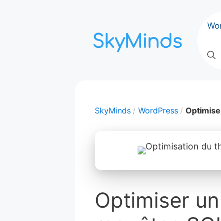
Aller
au
Wo
contenu
SkyMinds
WordPress
Optimise
Optimiser un