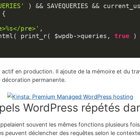
UERIES'
{

e>%s</pre>'
,

c_html( print_r( $wpdb->queries, 
true
 ) 
S
actif en production. Il ajoute de la mémoire et du tra
ne décoration permanente.
appels WordPress répétés da
pelaient souvent les mêmes fonctions plusieurs fois
es peuvent déclencher des requêtes selon le contexte,