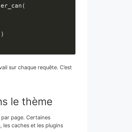
 ) && SAVEQUERIES && current_user_can( 
)

vail sur chaque requête. C’est
ns le thème
 par page. Certaines
 les caches et les plugins