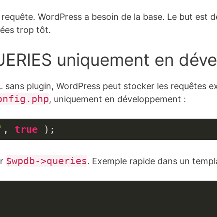
o requête. WordPress a besoin de la base. Le but est 
ées trop tôt.
UERIES uniquement en dév
L sans plugin, WordPress peut stocker les requêtes e
onfig.php
, uniquement en développement :
'
, 
true
 );
$wpdb->queries
er
. Exemple rapide dans un temp