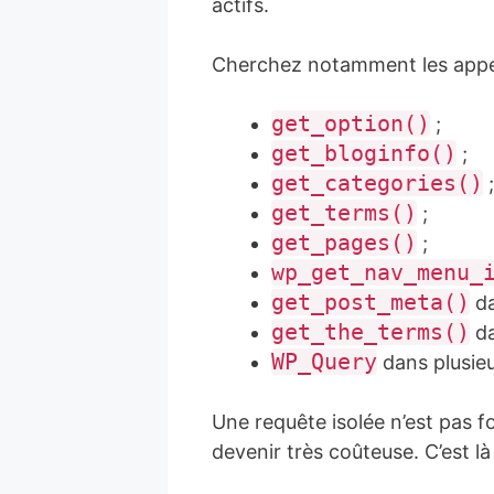
actifs.
Cherchez notamment les appel
get_option()
;
get_bloginfo()
;
get_categories()
;
get_terms()
;
get_pages()
;
wp_get_nav_menu_
get_post_meta()
da
get_the_terms()
da
WP_Query
dans plusieu
Une requête isolée n’est pas f
devenir très coûteuse. C’est l