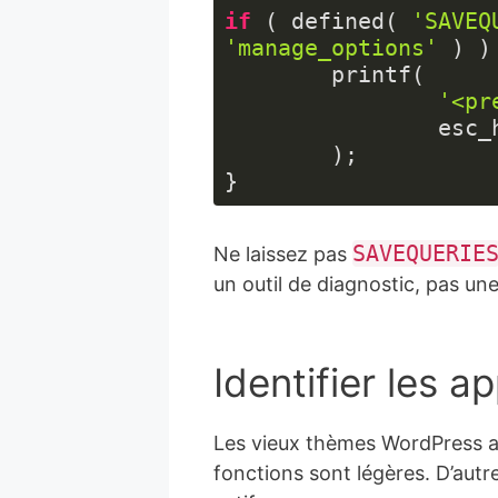
if
 ( defined( 
'SAVEQ
'manage_options'
 ) ) 
	printf(

'<pr
		es
	);

}
Langage 
du 
SAVEQUERIE
Ne laissez pas
code :
HTML, 
un outil de diagnostic, pas u
XML
(
xml
)
Identifier les 
Les vieux thèmes WordPress ap
fonctions sont légères. D’autr