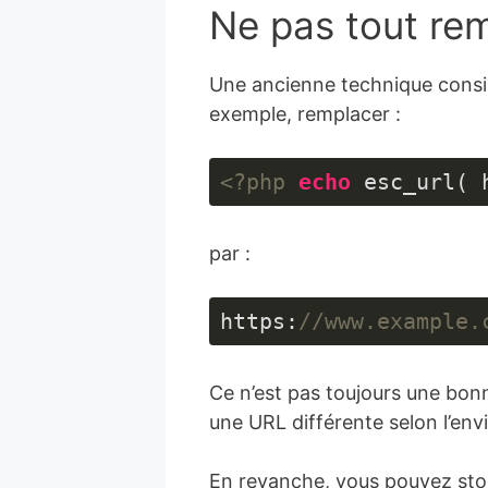
Ne pas tout rem
Une ancienne technique consis
exemple, remplacer :
<?php
echo
 esc_url( 
Langage 
du 
par :
code :
HTML, 
XML
(
xml
)
https:
//www.example.
Langage 
du 
Ce n’est pas toujours une bonne
code :
JavaScript
une URL différente selon l’env
(
javascript
)
En revanche, vous pouvez stocke