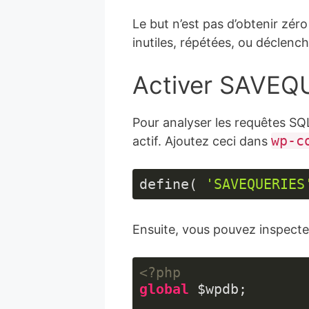
Le but n’est pas d’obtenir zér
inutiles, répétées, ou déclench
Activer SAVEQ
Pour analyser les requêtes SQ
wp-c
actif. Ajoutez ceci dans
define( 
'SAVEQUERIES
Langage 
du 
Ensuite, vous pouvez inspect
code :
JavaScript
(
javascript
)
<?php
global
 $wpdb;
