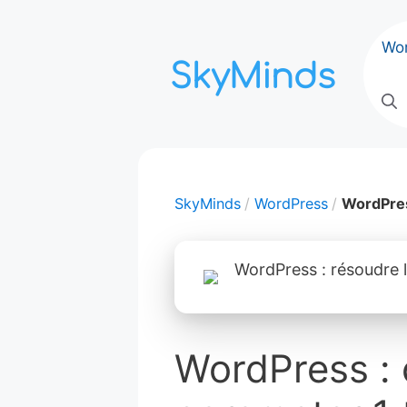
Aller
au
Wo
contenu
SkyMinds
WordPress
WordPress
WordPress : c