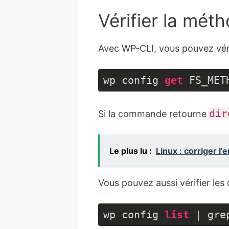
Vérifier la mét
Avec WP-CLI, vous pouvez véri
wp config 
get
 FS_MET
Langage 
du 
dir
Si la commande retourne
code :
JavaScript
(
javascript
)
Le plus lu :
Linux : corriger l
Vous pouvez aussi vérifier le
wp config 
list
 | gre