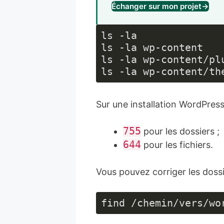
Échanger sur mon projet
→
ls -la

ls -la wp-content

ls -la wp-content/plu
ls -la wp-content/th
Sur une installation WordPress
755
pour les dossiers ;
644
pour les fichiers.
Vous pouvez corriger les dossi
find /chemin/vers/wo