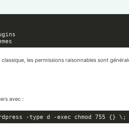
gins

emes
 classique, les permissions raisonnables sont généra
ers avec :
rdpress -type d -exec chmod 755 {} \;