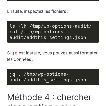
Langage 
du 
Ensuite, inspectez les fichiers :
code :
PHP
(
php
)
ls -lh /tmp/wp-options-audit/

cat /tmp/wp-options-
audit/addthis_settings.json
jq
Si
est installé, vous pouvez aussi formater
les données :
jq . /tmp/wp-options-
audit/addthis_settings.json
Méthode 4 : chercher