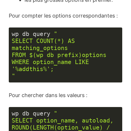
Pour compter les options correspondantes :
wp db query 
"

SELECT COUNT(*) AS 
matching_options

FROM $(wp db prefix)options

WHERE option_name LIKE 
'%addthis%';

"
Langage 
du 
Pour chercher dans les valeurs :
code :
PHP
(
php
)
wp db query 
"

SELECT option_name, autoload, 
ROUND(LENGTH(option_value) / 