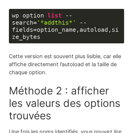
wp option 
list
 --
search=
'*addthis*'
 --
fields=option_name,autoload,si
ze_bytes
Langage 
du 
Cette version est souvent plus lisible, car elle
code :
PHP
affiche directement l’autoload et la taille de
(
php
)
chaque option.
Méthode 2 : afficher
les valeurs des options
trouvées
Une fois les noms identifiés, vous pouvez lire