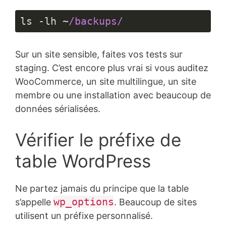
ls -lh ~
/backups/
Langage 
du 
Sur un site sensible, faites vos tests sur
code :
JavaScript
staging. C’est encore plus vrai si vous auditez
(
javascript
)
WooCommerce, un site multilingue, un site
membre ou une installation avec beaucoup de
données sérialisées.
Vérifier le préfixe de
table WordPress
Ne partez jamais du principe que la table
wp_options
s’appelle
. Beaucoup de sites
utilisent un préfixe personnalisé.