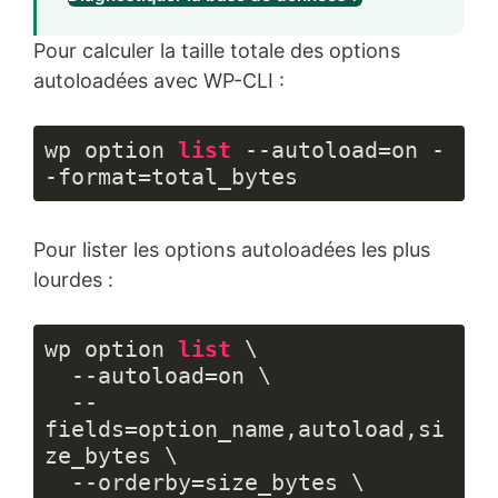
Pour calculer la taille totale des options
autoloadées avec WP-CLI :
wp option 
list
 --autoload=on -
-format=total_bytes
Langage 
du 
Pour lister les options autoloadées les plus
code :
PHP
lourdes :
(
php
)
wp option 
list
 \

  --autoload=on \

  --
fields=option_name,autoload,si
ze_bytes \

  --orderby=size_bytes \
