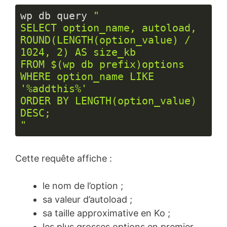
wp db query 
"

SELECT option_name, autoload, 
ROUND(LENGTH(option_value) / 
1024, 2) AS size_kb

FROM $(wp db prefix)options

WHERE option_name LIKE 
'%addthis%'

ORDER BY LENGTH(option_value) 
DESC;

"
Langage 
du 
Cette requête affiche :
code :
PHP
(
php
)
le nom de l’option ;
sa valeur d’autoload ;
sa taille approximative en Ko ;
les plus grosses options en premier.