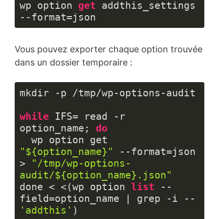
wp option 
get
 addthis_settings 
--format=json
Langage 
du 
Vous pouvez exporter chaque option trouvée
code :
JavaScript
dans un dossier temporaire :
(
javascript
)
mkdir -p /tmp/wp-options-audit

while
 IFS= read -r 
option_name; 
do
  wp option get 
"${option_name}"
 --format=json 
> 
"/tmp/wp-options-
audit/${option_name}.json"
done < <(wp option 
list
 --
field=option_name | grep -i -- 
'addthis'
)