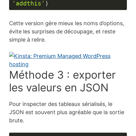
'addthis'
)
Langage 
du 
Cette version gère mieux les noms d’options,
code :
PHP
évite les surprises de découpage, et reste
(
php
)
simple à relire.
Méthode 3 : exporter
les valeurs en JSON
Pour inspecter des tableaux sérialisés, le
JSON est souvent plus agréable que la sortie
brute.