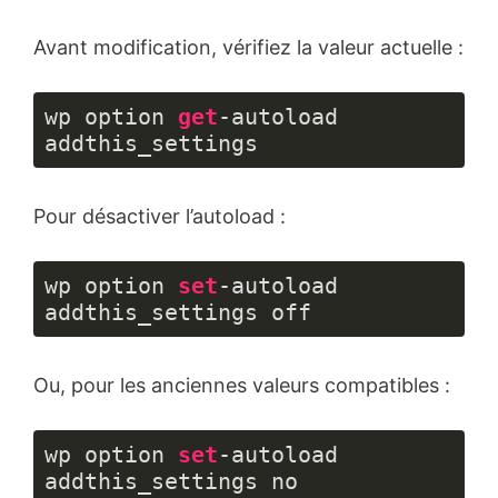
Avant modification, vérifiez la valeur actuelle :
wp option 
get
-autoload 
addthis_settings
Langage 
du 
Pour désactiver l’autoload :
code :
JavaScript
(
javascript
)
wp option 
set
-autoload 
addthis_settings off
Langage 
du 
Ou, pour les anciennes valeurs compatibles :
code :
JavaScript
(
javascript
)
wp option 
set
-autoload 
addthis_settings no