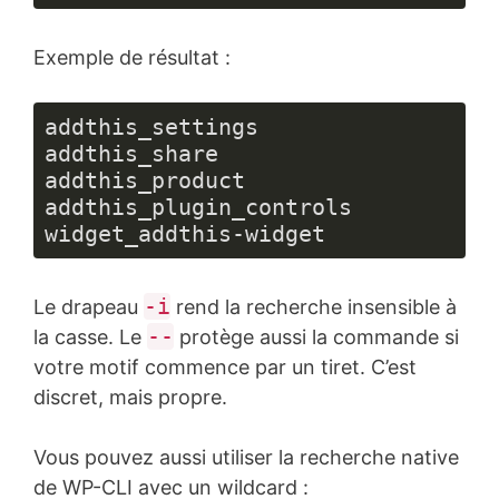
Langage 
du 
Exemple de résultat :
code :
PHP
(
php
)
addthis_settings

addthis_share

addthis_product

addthis_plugin_controls

widget_addthis-widget
-i
Le drapeau
rend la recherche insensible à
--
la casse. Le
protège aussi la commande si
votre motif commence par un tiret. C’est
discret, mais propre.
Vous pouvez aussi utiliser la recherche native
de WP-CLI avec un wildcard :