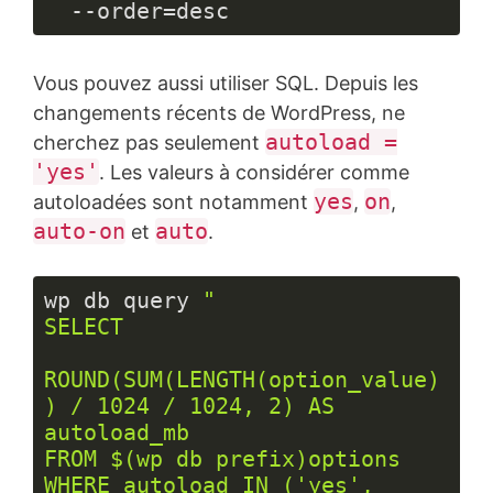
  --order=desc
Langage 
du 
Vous pouvez aussi utiliser SQL. Depuis les
code :
PHP
changements récents de WordPress, ne
(
php
)
autoload =
cherchez pas seulement
'yes'
. Les valeurs à considérer comme
yes
on
autoloadées sont notamment
,
,
auto-on
auto
et
.
wp db query 
"

SELECT

ROUND(SUM(LENGTH(option_value)
) / 1024 / 1024, 2) AS 
autoload_mb

FROM $(wp db prefix)options

WHERE autoload IN ('yes', 