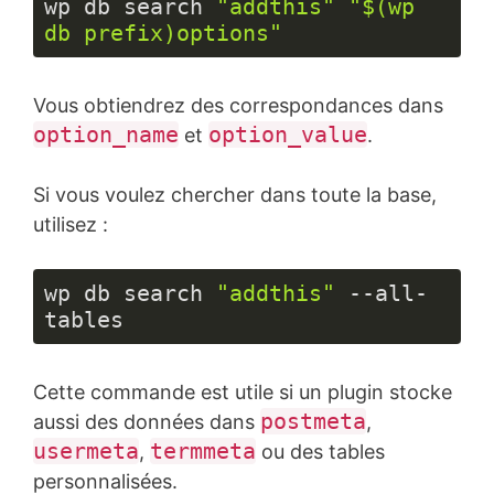
wp db search 
"addthis"
"$(wp 
db prefix)options"
Langage 
du 
Vous obtiendrez des correspondances dans
code :
JavaScript
option_name
option_value
et
.
(
javascript
)
Si vous voulez chercher dans toute la base,
utilisez :
wp db search 
"addthis"
 --all-
tables
Langage 
du 
Cette commande est utile si un plugin stocke
code :
JavaScript
postmeta
aussi des données dans
,
(
javascript
)
usermeta
termmeta
,
ou des tables
personnalisées.