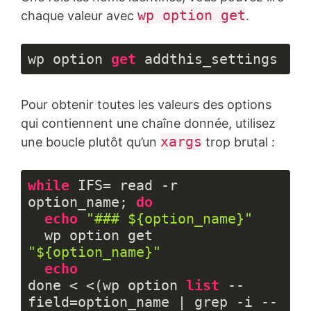
wp option get
chaque valeur avec
.
wp option 
get
 addthis_settings
Langage 
du 
Pour obtenir toutes les valeurs des options
code :
JavaScript
qui contiennent une chaîne donnée, utilisez
(
javascript
)
xargs
une boucle plutôt qu’un
trop brutal :
while
 IFS= read -r 
option_name; 
do
echo
"### ${option_name}"
  wp option get 
"${option_name}"
echo
done < <(wp option 
list
 --
field=option_name | grep -i -- 