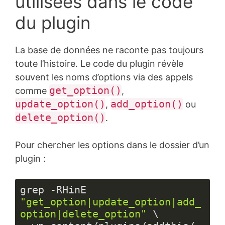
utilisées dans le code
du plugin
La base de données ne raconte pas toujours
toute l’histoire. Le code du plugin révèle
souvent les noms d’options via des appels
get_option()
comme
,
update_option()
add_option()
,
ou
delete_option()
.
Pour chercher les options dans le dossier d’un
plugin :
grep -RHinE 
"get_option|update_option|add_
option|delete_option"
 \
