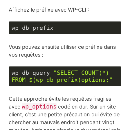
Affichez le préfixe avec WP-CLI :
wp db prefix
Vous pouvez ensuite utiliser ce préfixe dans
vos requêtes :
wp db query 
"SELECT COUNT(*) 
FROM $(wp db prefix)options;"
Langage 
du 
Cette approche évite les requêtes fragiles
code :
JavaScript
wp_options
avec
codé en dur. Sur un site
(
javascript
)
client, c’est une petite précaution qui évite de
chercher au mauvais endroit pendant vingt