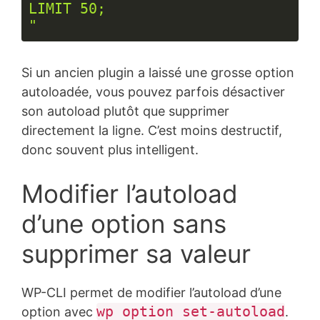
LIMIT 50;

"
Langage 
du 
Si un ancien plugin a laissé une grosse option
code :
PHP
autoloadée, vous pouvez parfois désactiver
(
php
)
son autoload plutôt que supprimer
directement la ligne. C’est moins destructif,
donc souvent plus intelligent.
Modifier l’autoload
d’une option sans
supprimer sa valeur
WP-CLI permet de modifier l’autoload d’une
wp option set-autoload
option avec
.