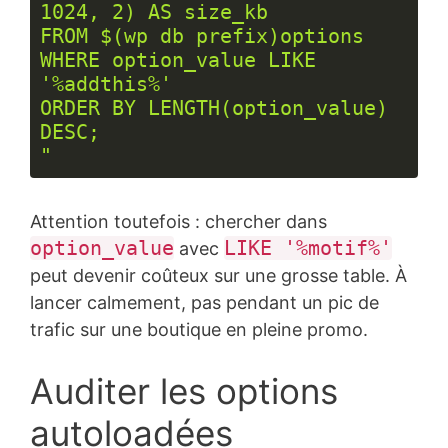
1024, 2) AS size_kb

FROM $(wp db prefix)options

WHERE option_value LIKE 
'%addthis%'

ORDER BY LENGTH(option_value) 
DESC;

"
Langage 
du 
Attention toutefois : chercher dans
code :
PHP
option_value
LIKE '%motif%'
avec
(
php
)
peut devenir coûteux sur une grosse table. À
lancer calmement, pas pendant un pic de
trafic sur une boutique en pleine promo.
Auditer les options
autoloadées