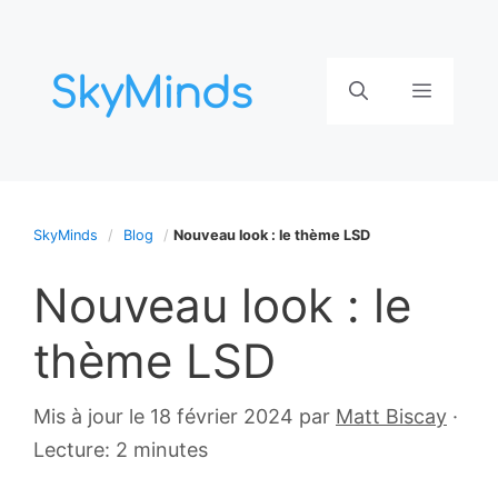
Aller
au
contenu
Menu
SkyMinds
Blog
Nouveau look : le thème LSD
Nouveau look : le
thème LSD
11
Mis à jour le 18 février 2024
par
Matt Biscay
·
mars
Lecture: 2 minutes
2005