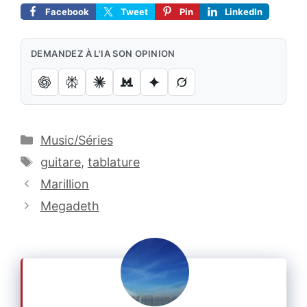
Facebook
Tweet
Pin
LinkedIn
DEMANDEZ À L'IA SON OPINION
Catégories
Music/Séries
Étiquettes
guitare
,
tablature
Marillion
Megadeth