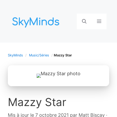
Aller
au
contenu
Menu
SkyMinds
Music/Séries
Mazzy Star
Mazzy Star
12
Mis à jour le 7 octobre 2021
par
Matt Biscay
·