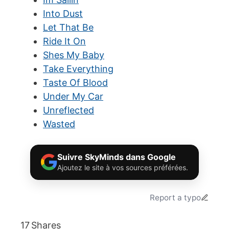
Into Dust
Let That Be
Ride It On
Shes My Baby
Take Everything
Taste Of Blood
Under My Car
Unreflected
Wasted
Suivre SkyMinds dans Google
Ajoutez le site à vos sources préférées.
Report a typo
17
Shares