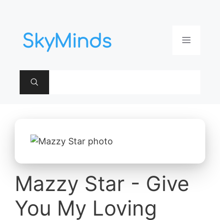
Aller
au
contenu
Menu
Mazzy Star - Give
You My Loving