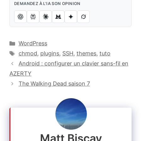
DEMANDEZ À L'IA SON OPINION
Catégories
WordPress
Étiquettes
chmod
,
plugins
,
SSH
,
themes
,
tuto
Android : configurer un clavier sans-fil en
AZERTY
The Walking Dead saison 7
Matt Biscay