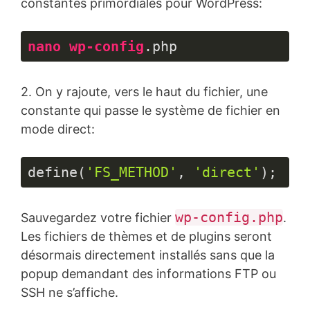
constantes primordiales pour WordPress:
nano
wp-config
.php
Langage 
du 
2. On y rajoute, vers le haut du fichier, une
code :
CSS
constante qui passe le système de fichier en
(
css
)
mode direct:
define(
'FS_METHOD'
, 
'direct'
);
Langage 
du 
wp-config.php
Sauvegardez votre fichier
.
code :
JavaScript
Les fichiers de thèmes et de plugins seront
(
javascript
)
désormais directement installés sans que la
popup demandant des informations FTP ou
SSH ne s’affiche.