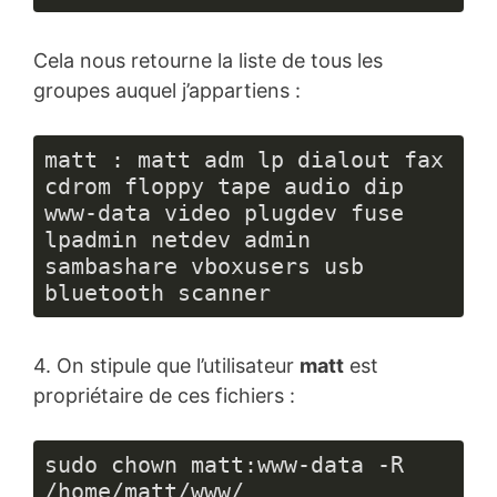
Cela nous retourne la liste de tous les
groupes auquel j’appartiens :
matt : matt adm lp dialout fax 
cdrom floppy tape audio dip 
www-data video plugdev fuse 
lpadmin netdev admin 
sambashare vboxusers usb 
bluetooth scanner
4. On stipule que l’utilisateur
matt
est
propriétaire de ces fichiers :
sudo chown matt:www-data -R 
/home/matt/www/