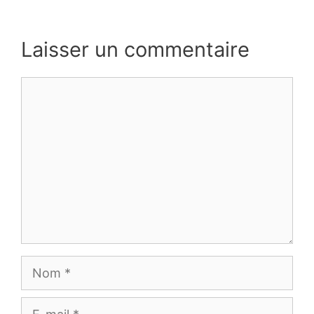
Laisser un commentaire
Commentaire
Nom
E-