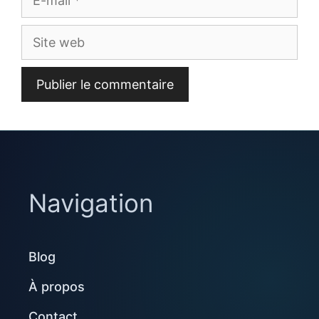
mail
Site
web
Navigation
Blog
À propos
Contact