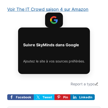
Voir The IT Crowd saison 4 sur Amazon
Suivre SkyMinds dans Google
Ajoutez le site à vos sources préférées.
Report a typo
Facebook
Tweet
Pin
LinkedIn