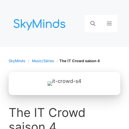
Aller
au
contenu
Menu
SkyMinds
Music/Séries
The IT Crowd saison 4
The IT Crowd
saison 4