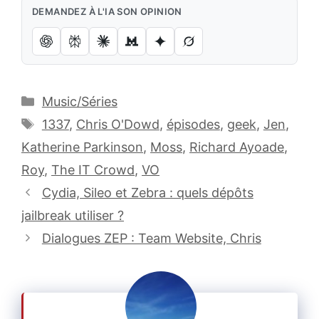
DEMANDEZ À L'IA SON OPINION
Catégories
Music/Séries
Étiquettes
1337
,
Chris O'Dowd
,
épisodes
,
geek
,
Jen
,
Katherine Parkinson
,
Moss
,
Richard Ayoade
,
Roy
,
The IT Crowd
,
VO
Cydia, Sileo et Zebra : quels dépôts
jailbreak utiliser ?
Dialogues ZEP : Team Website, Chris