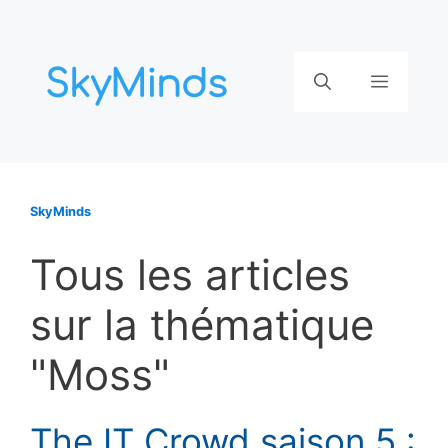
Aller
au
contenu
Menu
SkyMinds
Tous les articles
sur la thématique
"Moss"
The IT Crowd saison 5 :