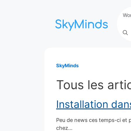
Aller
au
Wo
contenu
SkyMinds
Tous les arti
Installation dan
Peu de news ces temps-ci et
chez…