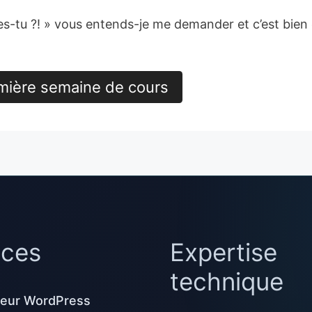
ù es-tu ?! » vous entends-je me demander et c’est bie
mière semaine de cours
ices
Expertise
technique
eur WordPress