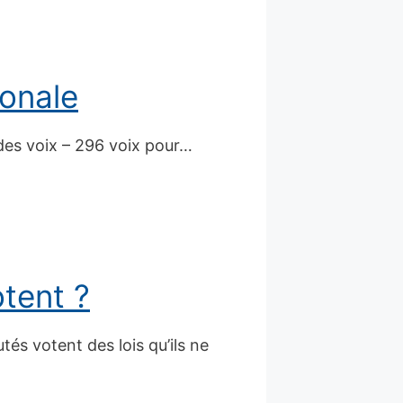
ionale
 des voix – 296 voix pour…
otent ?
és votent des lois qu’ils ne