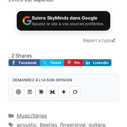
Suivre SkyMinds dans Google
Ajoutez le site à vos sources préférées.
Report a typo
2
Shares
Facebook
Tweet
Pin
LinkedIn
DEMANDEZ À L'IA SON OPINION
Catégories
Music/Séries
Étiquettes
acoustic
,
Beatles
,
fingerstyle
,
guitare
,