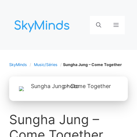
Aller
au
contenu
Menu
SkyMinds
Music/Séries
Sungha Jung – Come Together
Sungha Jung –
Come Together