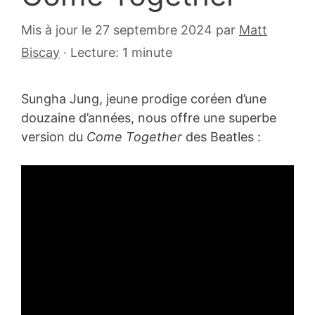
24
Mis à jour le 27 septembre 2024
par
Matt
août
Biscay
·
Lecture: 1 minute
2008
Sungha Jung, jeune prodige coréen d’une
douzaine d’années, nous offre une superbe
version du
Come Together
des Beatles :