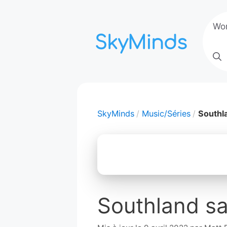
Aller
au
Wo
contenu
SkyMinds
Music/Séries
Southl
Southland sa