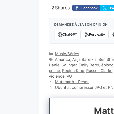
2
Shares
Facebook
Tw
DEMANDEZ À L'IA SON OPINION
ChatGPT
Perplexity
Catégories
Music/Séries
Étiquettes
America
,
Arija Bareikis
,
Ben Sh
Daniel Salinger
,
Emily Bergl
,
épisod
police
,
Regina King
,
Russell Clarke
violence
,
VO
Mutemath – Reset
Ubuntu : compresser JPG et P
Matt