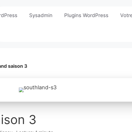
rdPress
Sysadmin
Plugins WordPress
Votr
and saison 3
ison 3