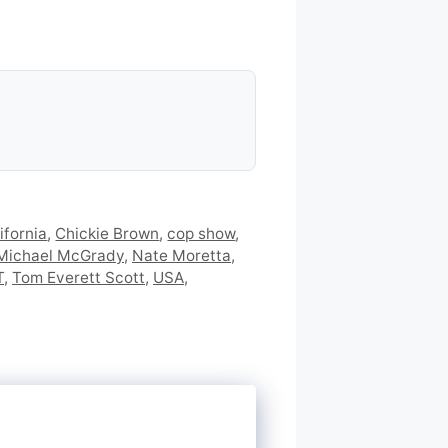
ifornia
,
Chickie Brown
,
cop show
,
Michael McGrady
,
Nate Moretta
,
T
,
Tom Everett Scott
,
USA
,