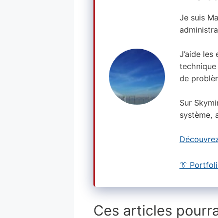
Je suis M
administra
J’aide les
technique 
de problè
Sur Skymi
système, a
Découvrez
👔 Portfol
Ces articles pourra