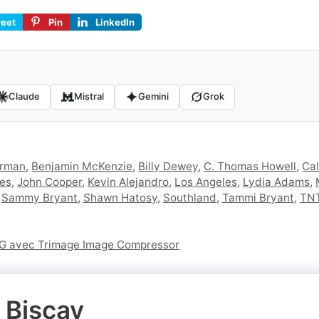
eet
Pin
LinkedIn
Claude
Mistral
Gemini
Grok
erman
,
Benjamin McKenzie
,
Billy Dewey
,
C. Thomas Howell
,
Cal
es
,
John Cooper
,
Kevin Alejandro
,
Los Angeles
,
Lydia Adams
,
,
Sammy Bryant
,
Shawn Hatosy
,
Southland
,
Tammi Bryant
,
TN
NG avec Trimage Image Compressor
 Biscay