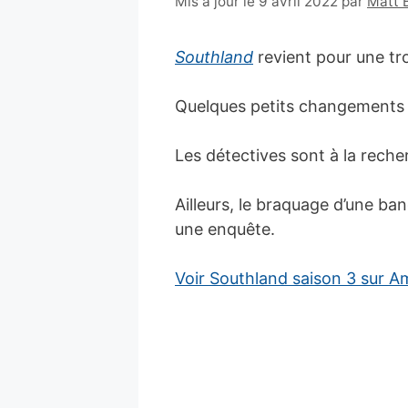
6
Mis à jour le 9 avril 2022
par
Matt 
janvier
2011
Southland
revient pour une tro
Quelques petits changements 
Les détectives sont à la rech
Ailleurs, le braquage d’une ba
une enquête.
Voir Southland saison 3 sur 