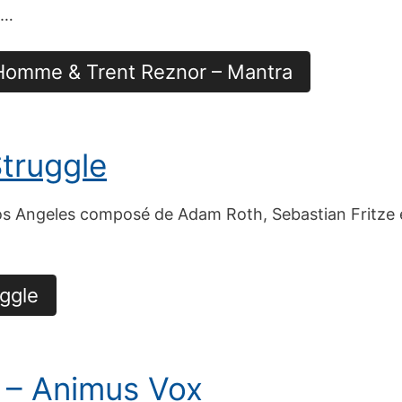
,…
 Homme & Trent Reznor – Mantra
Struggle
Los Angeles composé de Adam Roth, Sebastian Fritze et
uggle
 – Animus Vox