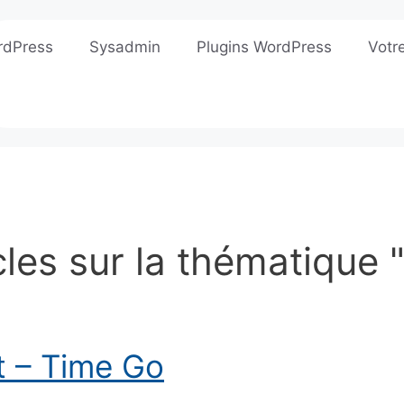
rdPress
Sysadmin
Plugins WordPress
Votr
cles sur la thématique 
 – Time Go