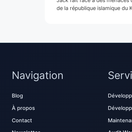
Jack fait face à des menaces d
de la république islamique du 
Navigation
Serv
Blog
Développ
À propos
Dévelop
Contact
Maintena