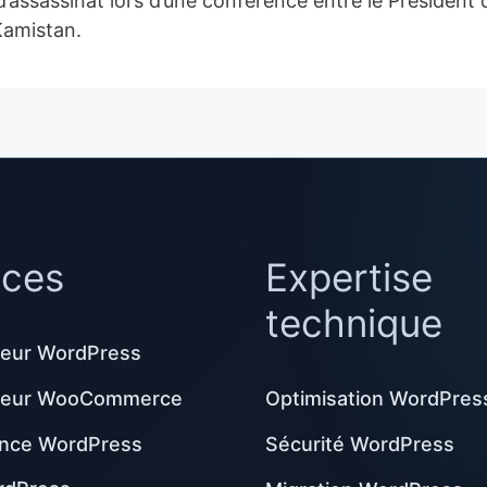
’assassinat lors d’une conférence entre le Président 
Kamistan.
ices
Expertise
technique
eur WordPress
peur WooCommerce
Optimisation WordPres
nce WordPress
Sécurité WordPress