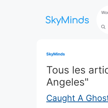
Aller
au
Wo
contenu
SkyMinds
Tous les arti
Angeles"
Caught A Ghost