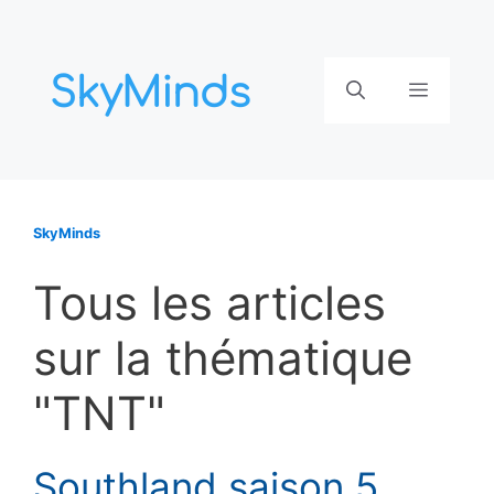
Aller
au
contenu
Menu
SkyMinds
Tous les articles
sur la thématique
"TNT"
Southland saison 5