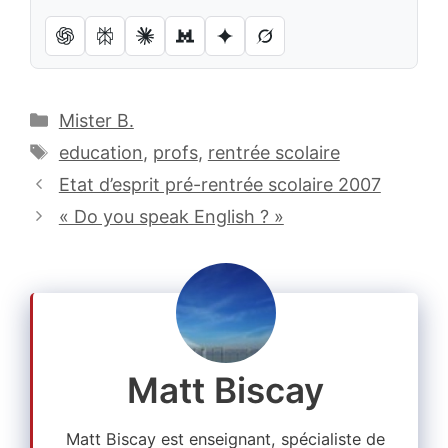
Catégories
Mister B.
Étiquettes
education
,
profs
,
rentrée scolaire
Etat d’esprit pré-rentrée scolaire 2007
« Do you speak English ? »
Matt Biscay
Matt Biscay est enseignant, spécialiste de