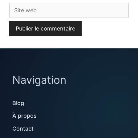
Site
web
Navigation
Blog
À propos
Contact