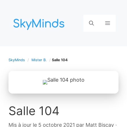
Aller
au
contenu
Menu
SkyMinds
Mister B.
Salle 104
Salle 104
4
Mis à jour le 5 octobre 2021
par
Matt Biscay
·