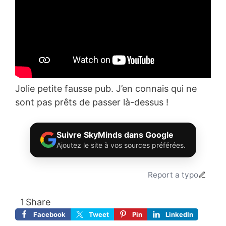
Jolie petite fausse pub. J’en connais qui ne
sont pas prêts de passer là-dessus !
Suivre SkyMinds dans Google
Ajoutez le site à vos sources préférées.
Report a typo
1
Share
Facebook
Tweet
Pin
LinkedIn