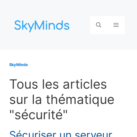
Aller
au
contenu
Menu
SkyMinds
Tous les articles
sur la thématique
"sécurité"
Sécuriser un serveur