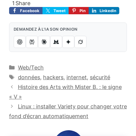
1
Share
Facebook
Tweet
Pin
LinkedIn
DEMANDEZ À L'IA SON OPINION
Catégories
Web/Tech
Étiquettes
données
,
hackers
,
internet
,
sécurité
Histoire des Arts with Mister B. : le signe
« V »
Linux : installer Variety pour changer votre
fond d’écran automatiquement