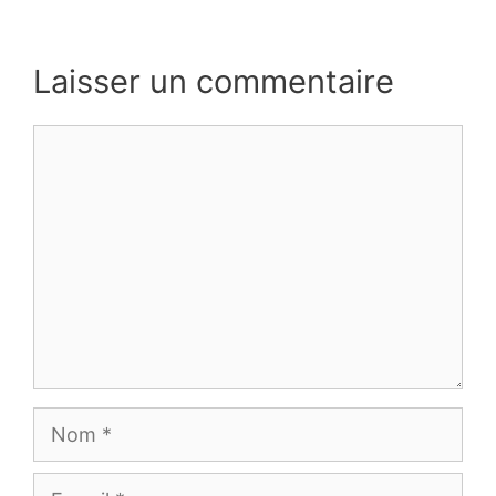
Laisser un commentaire
Commentaire
Nom
E-