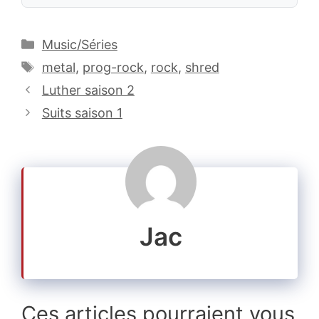
Catégories
Music/Séries
Étiquettes
metal
,
prog-rock
,
rock
,
shred
Luther saison 2
Suits saison 1
Jac
Ces articles pourraient vous