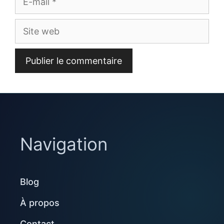
mail
Site
web
Navigation
Blog
À propos
Contact