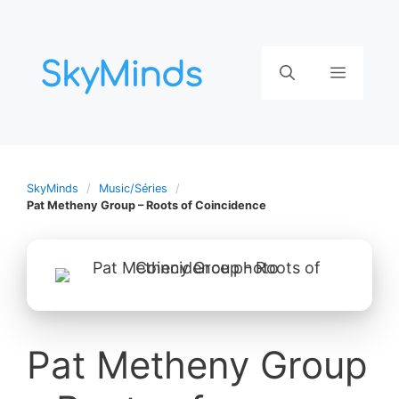
Aller
au
contenu
Menu
SkyMinds
Music/Séries
Pat Metheny Group – Roots of Coincidence
Pat Metheny Group